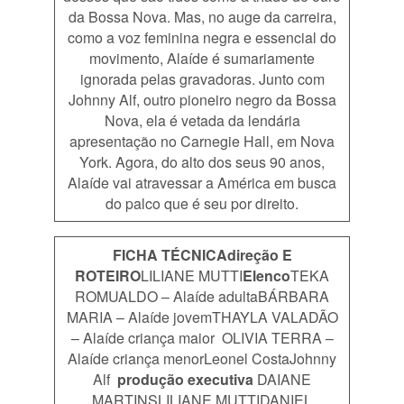
da Bossa Nova. Mas, no auge da carreira,
como a voz feminina negra e essencial do
movimento, Alaíde é sumariamente
ignorada pelas gravadoras. Junto com
Johnny Alf, outro pioneiro negro da Bossa
Nova, ela é vetada da lendária
apresentação no Carnegie Hall, em Nova
York. Agora, do alto dos seus 90 anos,
Alaíde vai atravessar a América em busca
do palco que é seu por direito.
FICHA TÉCNICA
direção E
ROTEIRO
LILIANE MUTTI
Elenco
TEKA
ROMUALDO – Alaíde adultaBÁRBARA
MARIA – Alaíde jovemTHAYLA VALADÃO
– Alaíde criança maior OLIVIA TERRA –
Alaíde criança menorLeonel CostaJohnny
Alf
produção executiva
DAIANE
MARTINSLILIANE MUTTIDANIEL