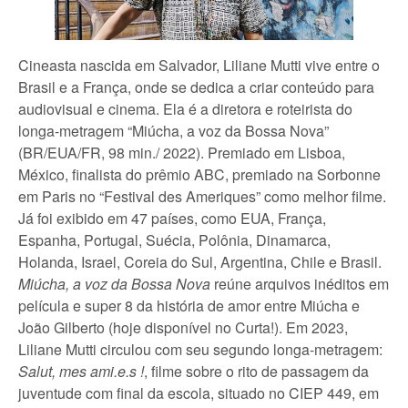
Cineasta nascida em Salvador, Liliane Mutti vive entre o
Brasil e a França, onde se dedica a criar conteúdo para
audiovisual e cinema. Ela é a diretora e roteirista do
longa-metragem “Miúcha, a voz da Bossa Nova”
(BR/EUA/FR, 98 min./ 2022). Premiado em Lisboa,
México, finalista do prêmio ABC, premiado na Sorbonne
em Paris no “Festival des Ameriques” como melhor filme.
Já foi exibido em 47 países, como EUA, França,
Espanha, Portugal, Suécia, Polônia, Dinamarca,
Holanda, Israel, Coreia do Sul, Argentina, Chile e Brasil.
Miúcha, a voz da Bossa Nova
reúne arquivos inéditos em
película e super 8 da história de amor entre Miúcha e
João Gilberto (hoje disponível no Curta!). Em 2023,
Liliane Mutti circulou com seu segundo longa-metragem:
Salut, mes ami.e.s !
, filme sobre o rito de passagem da
juventude com final da escola, situado no CIEP 449, em