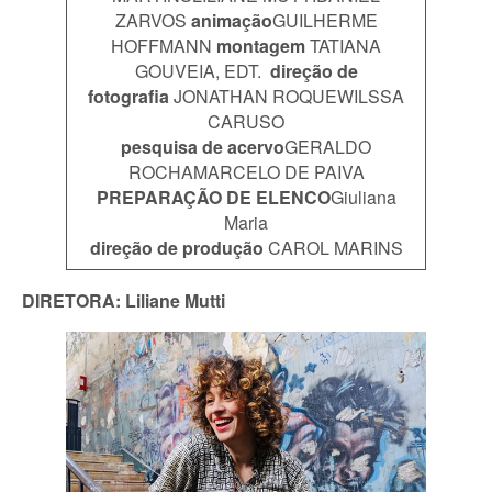
ZARVOS
animação
GUILHERME
HOFFMANN
montagem
TATIANA
GOUVEIA, EDT.
direção de
fotografia
JONATHAN ROQUEWILSSA
CARUSO
pesquisa de acervo
GERALDO
ROCHAMARCELO DE PAIVA
PREPARAÇÃO DE ELENCO
Giuliana
Maria
direção de produção
CAROL MARINS
DIRETORA:
Liliane Mutti