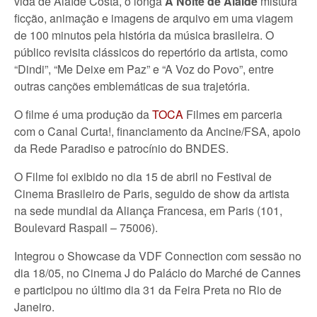
vida de Alaíde Costa, o longa
A Noite de Alaíde
mistura
ficção, animação e imagens de arquivo em uma viagem
de 100 minutos pela história da música brasileira. O
público revisita clássicos do repertório da artista, como
“Dindi”, “Me Deixe em Paz” e “A Voz do Povo”, entre
outras canções emblemáticas de sua trajetória.
O filme é uma produção da
TOCA
Filmes em parceria
com o Canal Curta!, financiamento da Ancine/FSA, apoio
da Rede Paradiso e patrocínio do BNDES.
O Filme foi exibido no dia 15 de abril no Festival de
Cinema Brasileiro de Paris, seguido de show da artista
na sede mundial da Aliança Francesa, em Paris (101,
Boulevard Raspail – 75006).
Integrou o Showcase da VDF Connection com sessão no
dia 18/05, no Cinema J do Palácio do Marché de Cannes
e participou no último dia 31 da Feira Preta no Rio de
Janeiro.