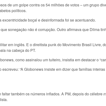
osos de um golpe contra os 54 milhões de votos – um grupo dive
betos políticos.
a excentricidade boçal e desinformada foi se acentuando.
, que sonegação não é corrupção. Outro afirmava que Dilma tinh
ar em inglês. E o direitista punk do Movimento Brasil Livre, do
bala na cabeça do PT.
news, como assinalou um tuiteiro, insistia em destacar o “carát
o escreveu: “A Globonews insiste em dizer que famílias inteiras
am faltar também os números inflados. A PM, depois do célebre
m
ista.