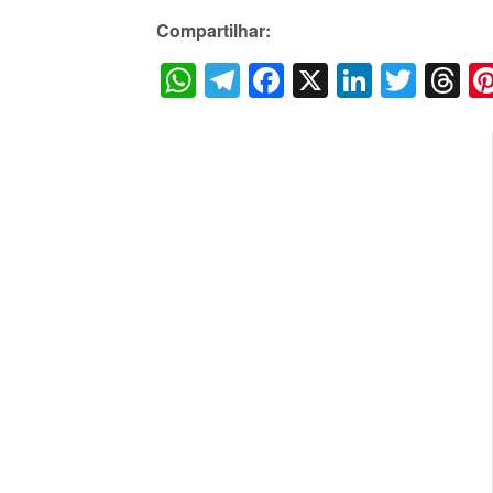
Compartilhar:
WhatsApp
Telegram
Facebook
X
LinkedI
Twitt
T