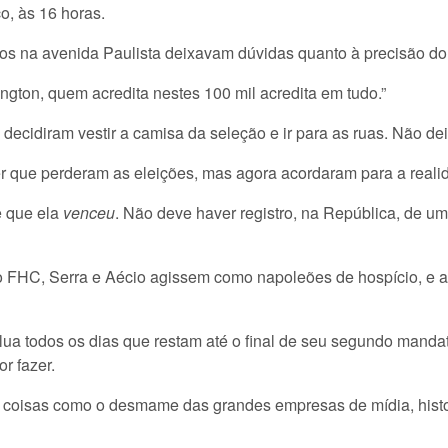
o, às 16 horas.
s na avenida Paulista deixavam dúvidas quanto à precisão do 
ton, quem acredita nestes 100 mil acredita em tudo.”
decidiram vestir a camisa da seleção e ir para as ruas. Não de
 que perderam as eleições, mas agora acordaram para a reali
e que ela
venceu
. Não deve haver registro, na República, de um
FHC, Serra e Aécio agissem como napoleões de hospício, e a
ua todos os dias que restam até o final de seu segundo mandat
or fazer.
r coisas como o desmame das grandes empresas de mídia, hist