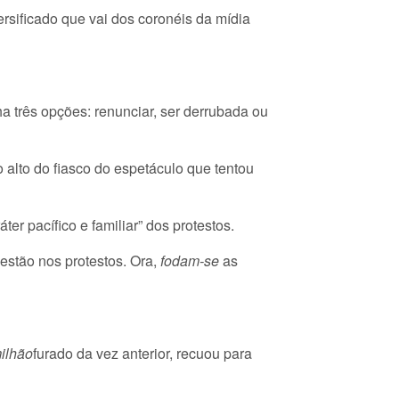
rsificado que vai dos coronéis da mídia
a três opções: renunciar, ser derrubada ou
 alto do fiasco do espetáculo que tentou
er pacífico e familiar” dos protestos.
 estão nos protestos. Ora,
fodam-se
as
ilhão
furado da vez anterior, recuou para