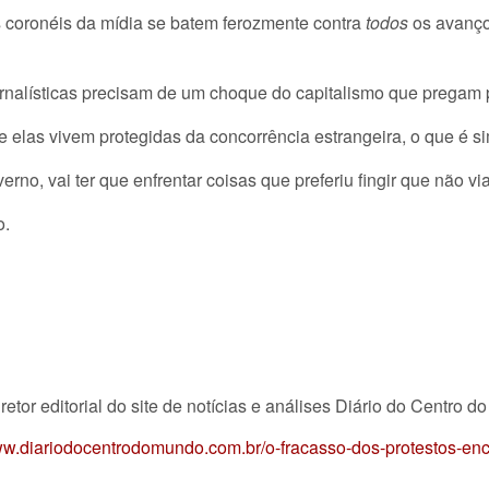
 coronéis da mídia se batem ferozmente contra
todos
os avanço
ornalísticas precisam de um choque do capitalismo que pregam p
e elas vivem protegidas da concorrência estrangeira, o que é
erno, vai ter que enfrentar coisas que preferiu fingir que não via
o.
retor editorial do site de notícias e análises Diário do Centro d
ww.diariodocentrodomundo.com.br/o-fracasso-dos-protestos-ence