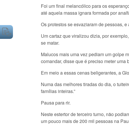
Foi um final melancólico para os esperanç
até aquela massa ignara formada por analfa
Os protestos se esvaziaram de pessoas, e 
Um cartaz que viralizou dizia, por exemplo
se matar.
Malucos mais uma vez pediam um golpe milit
comandar, disse que é preciso meter uma 
Em meio a essas cenas beligerantes, a Globo
Numa das melhores tiradas do dia, o tuiteir
famílias inteiras.”
Pausa para rir.
Neste estertor de terceiro turno, não podi
um pouco mais de 200 mil pessoas na Paul