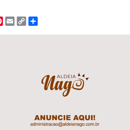
n
er
hreads
Pinterest
Email
Copy
Share
Link