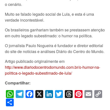
o cenário.
Muito se falado legado social de Lula, e esta é uma
verdade incontestável.
Os brasileiros ganhariam também se prestassem atenção
em outro legado subestimado: o humor na política.
O jornalista Paulo Nogueira é fundador e diretor editorial
do site de notícias e análises Diário do Centro do Mundo.
Artigo publicado originalmente em
http://www.diariodocentrodomundo.com.br/o-humor-na-
politica-o-legado-subestimado-de-lula/
Compartilhar:
WhatsApp
Telegram
Facebook
X
LinkedIn
Twitter
Threads
Pintere
Emai
C
Li
Share