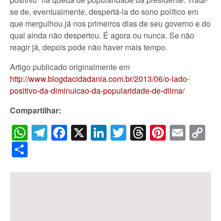
se de, eventualmente, despertá-la do sono político em
que mergulhou já nos primeiros dias de seu governo e do
qual ainda não despertou. É agora ou nunca. Se não
reagir já, depois pode não haver mais tempo.
Artigo publicado originalmente em
http://www.blogdacidadania.com.br/2013/06/o-lado-
positivo-da-diminuicao-da-popularidade-de-dilma/
Compartilhar:
WhatsApp
Telegram
Facebook
X
LinkedIn
Twitter
Threads
Pintere
Emai
C
Li
Share