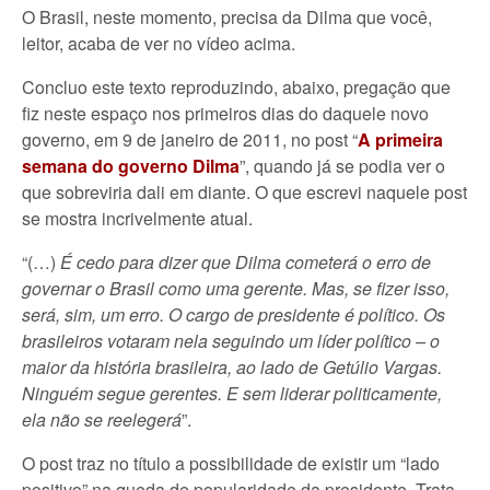
O Brasil, neste momento, precisa da Dilma que você,
leitor, acaba de ver no vídeo acima.
Concluo este texto reproduzindo, abaixo, pregação que
fiz neste espaço nos primeiros dias do daquele novo
governo, em 9 de janeiro de 2011, no post “
A primeira
semana do governo Dilma
”, quando já se podia ver o
que sobreviria dali em diante. O que escrevi naquele post
se mostra incrivelmente atual.
“(…)
É cedo para dizer que Dilma cometerá o erro de
governar o Brasil como uma gerente. Mas, se fizer isso,
será, sim, um erro. O cargo de presidente é político. Os
brasileiros votaram nela seguindo um líder político – o
maior da história brasileira, ao lado de Getúlio Vargas.
Ninguém segue gerentes. E sem liderar politicamente,
ela não se reelegerá
”.
O post traz no título a possibilidade de existir um “lado
positivo” na queda de popularidade da presidente. Trata-