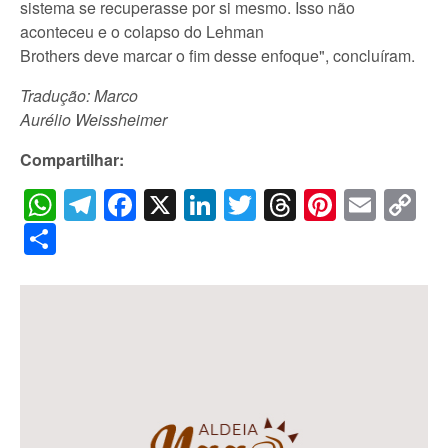
sistema se recuperasse por si mesmo. Isso não
aconteceu e o colapso do Lehman
Brothers deve marcar o fim desse enfoque", concluíram.
Tradução: Marco
Aurélio Weissheimer
Compartilhar:
WhatsApp
Telegram
Facebook
X
LinkedIn
Twitter
Threads
Pintere
Emai
C
Li
Share