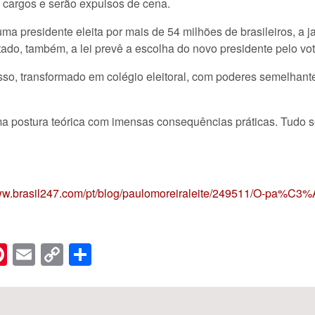
s cargos e serão expulsos de cena.
ma presidente eleita por mais de 54 milhões de brasileiros, a
tado, também, a lei prevê a escolha do novo presidente pelo vo
sso, transformado em colégio eleitoral, com poderes semelhan
a postura teórica com imensas consequências práticas. Tudo se
www.brasil247.com/pt/blog/paulomoreiraleite/249511/O-pa%C
n
er
hreads
Pinterest
Email
Copy
Share
Link