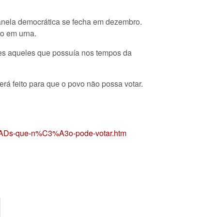
 janela democrática se fecha em dezembro.
to em urna.
tes aqueles que possuía nos tempos da
rá feito para que o povo não possa votar.
3%ADs-que-n%C3%A3o-pode-votar.htm