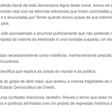
 método banal de toda democracia digna deste nome, tornou-se
promisso real com as reformas estruturais que foram cozinhada
4 e anunciadas por Temer quando tomou posse de sua interin
 país.
 sido aconselhado a anunciar publicamente que não pretende c
mpatia da maioria do eleitorado é uma vontade suspeita, um ri
stas necessariamente como maléficas, inevitavelmente prejudi
incuráveis.
entífica que explica as coisas do mundo e da política.
al do golpe de abril-maio, que revelou a imensa fragilidade de
o Estado Democrático de Direito.
 uma confissão silenciosa, também. Revela o temor que esse in
s e políticos alinhados com um projeto de regressão histórica