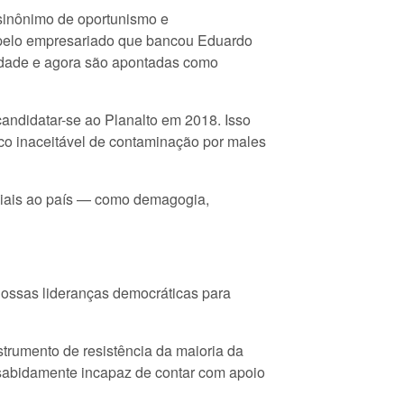
 sinônimo de oportunismo e
s pelo empresariado que bancou Eduardo
idade e agora são apontadas como
andidatar-se ao Planalto em 2018. Isso
sco inaceitável de contaminação por males
ciais ao país — como demagogia,
 nossas lideranças democráticas para
strumento de resistência da maioria da
 sabidamente incapaz de contar com apoio