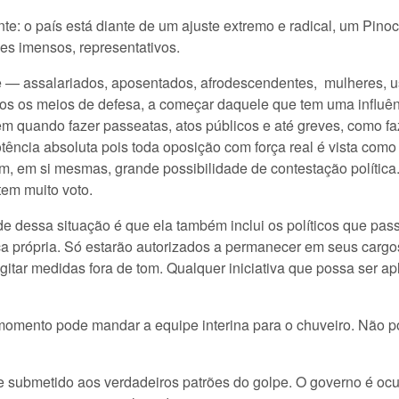
e: o país está diante de um ajuste extremo e radical, um Pino
ses imensos, representativos.
 — assalariados, aposentados, afrodescendentes, mulheres, usu
os os meios de defesa, a começar daquele que tem uma influênc
 em quando fazer passeatas, atos públicos e até greves, como 
ncia absoluta pois toda oposição com força real é vista como
am, em si mesmas, grande possibilidade de contestação política.
tem muito voto.
ade dessa situação é que ela também inclui os políticos que pa
ça própria. Só estarão autorizados a permanecer em seus cargos
itar medidas fora de tom. Qualquer iniciativa que possa ser ap
momento pode mandar a equipe interina para o chuveiro. Não po
se submetido aos verdadeiros patrões do golpe. O governo é o