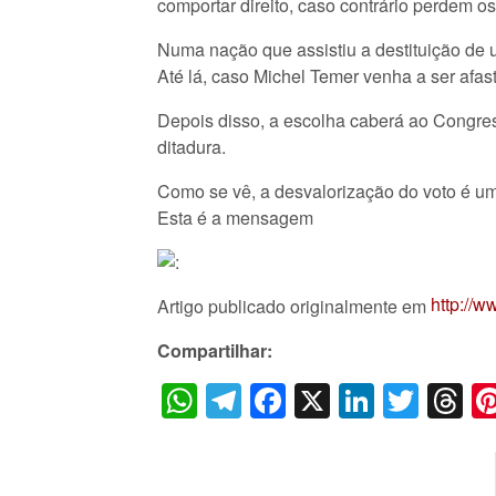
comportar direito, caso contrário perdem o
Numa nação que assistiu a destituição de u
Até lá, caso Michel Temer venha a ser afas
Depois disso, a escolha caberá ao Congre
ditadura.
Como se vê, a desvalorização do voto é um
Esta é a mensagem
http://
Artigo publicado originalmente em
Compartilhar:
WhatsApp
Telegram
Facebook
X
LinkedI
Twitt
T