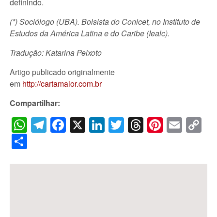
definindo.
(*) Sociólogo (UBA). Bolsista do Conicet, no Instituto de
Estudos da América Latina e do Caribe (Iealc).
Tradução: Katarina Peixoto
Artigo publicado originalmente
em
http://cartamaior.com.br
Compartilhar:
WhatsApp
Telegram
Facebook
X
LinkedIn
Twitter
Threads
Pintere
Emai
C
Li
Share