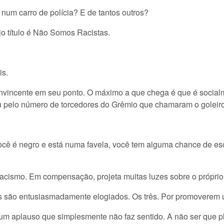
num carro de polícia? E de tantos outros?
o título é Não Somos Racistas.
is.
ncente em seu ponto. O máximo a que chega é que é socialmen
u pelo número de torcedores do Grêmio que chamaram o goleir
 você é negro e está numa favela, você tem alguma chance de es
racismo. Em compensação, projeta muitas luzes sobre o própri
 são entusiasmadamente elogiados. Os três. Por promoverem um
um aplauso que simplesmente não faz sentido. A não ser que p