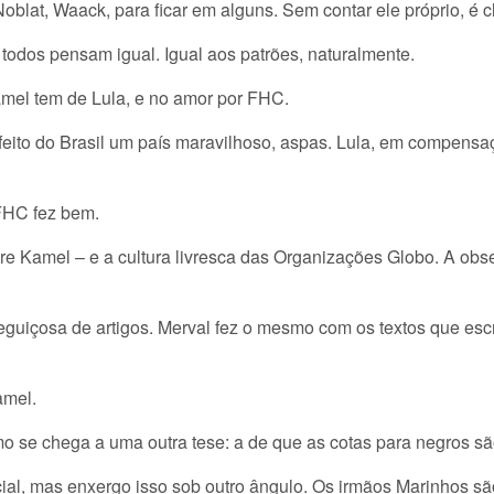
oblat, Waack, para ficar em alguns. Sem contar ele próprio, é c
todos pensam igual. Igual aos patrões, naturalmente.
amel tem de Lula, e no amor por FHC.
feito do Brasil um país maravilhoso, aspas. Lula, em compensaç
 FHC fez bem.
e Kamel – e a cultura livresca das Organizações Globo. A ob
uiçosa de artigos. Merval fez o mesmo com os textos que esc
amel.
 se chega a uma outra tese: a de que as cotas para negros sã
ncial, mas enxergo isso sob outro ângulo. Os irmãos Marinhos s