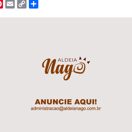
n
er
hreads
Pinterest
Email
Copy
Share
Link