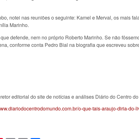
bo, notei nas reuniões o seguinte: Kamel e Merval, os mais fa
mília Marinho.
ia que defende, nem no próprio Roberto Marinho. Se não fôssem
na, conforme conta Pedro Bial na biografia que escreveu sobr
retor editorial do site de notícias e análises Diário do Centro d
/www.diariodocentrodomundo.com.br/o-que-tais-araujo-diria-do-l