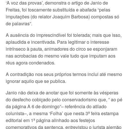
‘A voz das provas’, demonstra o artigo de Janio de
Freitas, foi toscamente substituída e abafada “pelas
imputações (do relator Joaquim Barbosa) compostas só
de palavras”.
A ausência do imprescindível foi tolerada; mais que isso,
aplaudida e incentivada. Para legitimar o interesse
intrínseco à pauta, animadores do circo se esponjaram
nas acrobacias do mesmo vale tudo que imputam aos
réus agora condenados.
A contradição nos seus próprios termos inclui até mesmo
ignorar aquilo que se publica.
Janio não deixa de anotar que foi somente às vésperas
do desfecho cobiçado pelo conservadorismo que, ” ao pé
da página A 6 de domingo”– referência do atilado
colunista–, a mesma ‘Folha’ que nesta 3ª feira estampa
editorial em 1ª página alinhado aos festejos
comemorativos da sentença, entrevistou o jurista alemão