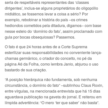
seria de respeitáveis representantes das ‘classes
dirigentes’, inclua-se alguns proprietários do oligopólio
midiático, se fossemos levar a coisa a sério? Por
exemplo, rebobinar a história do país –os crimes
hediondos cometidos pela ditadura, digamos– com base
nesse esteio do ‘domínio do fato’, assim proclamado com
gula por bocas obsequiosas? Passemos.
O fato é que 24 horas antes de a Corte Suprema
esterilizar suas responsabilidades no conveniente lança-
chamas germânico, o criador do conceito, no pé da
página A6 da Folha, como lembra Janio, abjurou o uso
bastardo de sua criação.
“A posição hierárquica não fundamenta, sob nenhuma
circunstância, o domínio do fato” –sublinhou Claus Roxin,
entre vírgulas, na mencionada entrevista que há 15 dias
aguardava publicação na gaveta do jornal. E reiterou em
límpida advertência: “O mero ‘ter que saber’ não basta”.