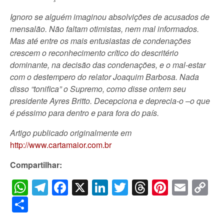
Ignoro se alguém imaginou absolvições de acusados de
mensalão. Não faltam otimistas, nem mal informados.
Mas até entre os mais entusiastas de condenações
crescem o reconhecimento crítico do descritério
dominante, na decisão das condenações, e o mal-estar
com o destempero do relator Joaquim Barbosa. Nada
disso “tonifica” o Supremo, como disse ontem seu
presidente Ayres Britto. Decepciona e deprecia-o –o que
é péssimo para dentro e para fora do país.
Artigo publicado originalmente em
http://www.cartamaior.com.br
Compartilhar:
WhatsApp
Telegram
Facebook
X
LinkedIn
Twitter
Threads
Pintere
Emai
C
Li
Share