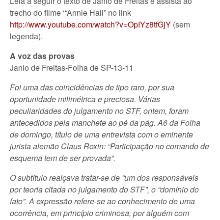
Leia a seguir o texto de Janio de Freitas e assista ao
trecho do filme ‘“Annie Hall” no link
http://www.youtube.com/watch?v=OpIYz8tfGjY
(sem
legenda).
A voz das provas
Janio de Freitas-Folha de SP-13-11
Foi uma das coincidências de tipo raro, por sua
oportunidade milimétrica e preciosa. Várias
peculiaridades do julgamento no STF, ontem, foram
antecedidos pela manchete ao pé da pág. A6 da Folha
de domingo, título de uma entrevista com o eminente
jurista alemão Claus Roxin: “Participação no comando de
esquema tem de ser provada”.
O subtítulo realçava tratar-se de “um dos responsáveis
por teoria citada no julgamento do STF”, o “domínio do
fato”. A expressão refere-se ao conhecimento de uma
ocorrência, em princípio criminosa, por alguém com