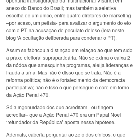
oportuna transfiguração da multinacional Visanet em
anexo do Banco do Brasil; mas também a seletiva
escolha de um único, entre quatro diretores de marketing
–por acaso, um petista- para avalizar o argumento do elo
com o PT na acusação do peculato doloso (leia neste
blog ‘A ocultação deliberada para condenar o PT).
Assim se fabricou a distinção em relação ao que tem sido
a praxe eleitoral suprapartidária. Não se exima o caixa 2
da nódoa que amesquinha programas, aleija lideranças e
frauda a urna. Mas não é disso que se trata. Não é a
reforma politica; não é o fortalecimento da democracia
participativa; não é isso o que persegue o coro em torno
da Ação Penal 470.
Só a ingenuidade dos que acreditam –ou fingem
acreditar– que a Ação Penal 470 era um Papai Noel
‘refundador da República’ aposta nessa hipótese.
Ademais, caberia perguntar ao zelo dos cínicos: o que