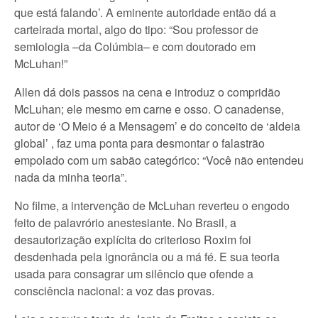
que está falando’. A eminente autoridade então dá a
carteirada mortal, algo do tipo: “Sou professor de
semiologia –da Colúmbia– e com doutorado em
McLuhan!”
Allen dá dois passos na cena e introduz o compridão
McLuhan; ele mesmo em carne e osso. O canadense,
autor de ‘O Meio é a Mensagem’ e do conceito de ‘aldeia
global’ , faz uma ponta para desmontar o falastrão
empolado com um sabão categórico: “Você não entendeu
nada da minha teoria”.
No filme, a intervenção de McLuhan reverteu o engodo
feito de palavrório anestesiante. No Brasil, a
desautorização explícita do criterioso Roxim foi
desdenhada pela ignorância ou a má fé. E sua teoria
usada para consagrar um silêncio que ofende a
consciência nacional: a voz das provas.