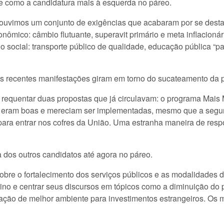
e como a candidatura mais à esquerda no páreo.
 ouvimos um conjunto de exigências que acabaram por se desta
nômico: câmbio flutuante, superavit primário e meta inflacionár
r, o social: transporte público de qualidade, educação pública “
s recentes manifestações giram em torno do sucateamento da p
equentar duas propostas que já circulavam: o programa Mais M
as eram boas e mereciam ser implementadas, mesmo que a se
para entrar nos cofres da União. Uma estranha maneira de res
 dos outros candidatos até agora no páreo.
e o fortalecimento dos serviços públicos e as modalidades de
ino e centrar seus discursos em tópicos como a diminuição do 
riação de melhor ambiente para investimentos estrangeiros. O