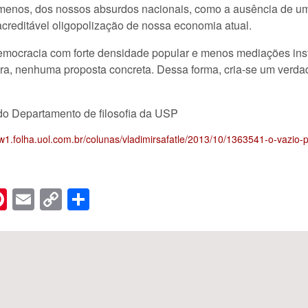
menos, dos nossos absurdos nacionais, como a ausência de uma
creditável oligopolização de nossa economia atual.
ocracia com forte densidade popular e menos mediações instit
ra, nenhuma proposta concreta. Dessa forma, cria-se um verdade
 do Departamento de filosofia da USP
w1.folha.uol.com.br/colunas/vladimirsafatle/2013/10/1363541-o-vazio-po
n
er
hreads
Pinterest
Email
Copy
Share
Link