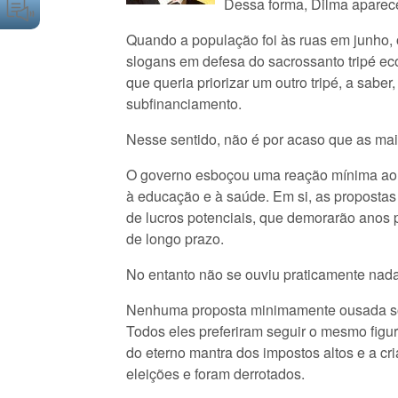
Dessa forma, Dilma aparec
Quando a população foi às ruas em junho,
slogans em defesa do sacrossanto tripé eco
que queria priorizar um outro tripé, a sabe
subfinanciamento.
Nesse sentido, não é por acaso que as mai
O governo esboçou uma reação mínima ao r
à educação e à saúde. Em si, as propost
de lucros potenciais, que demorarão anos 
de longo prazo.
No entanto não se ouviu praticamente nada
Nenhuma proposta minimamente ousada sobr
Todos eles preferiram seguir o mesmo figur
do eterno mantra dos impostos altos e a c
eleições e foram derrotados.