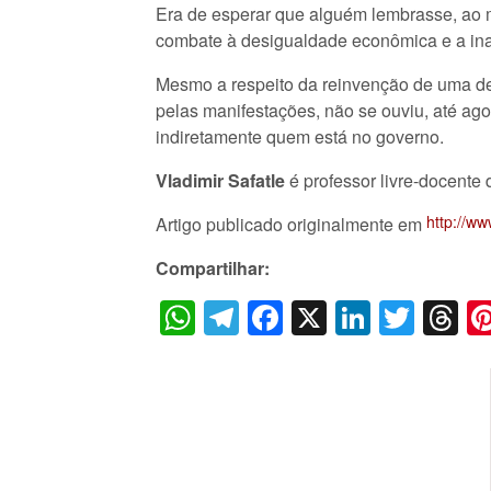
Era de esperar que alguém lembrasse, ao 
combate à desigualdade econômica e a ina
Mesmo a respeito da reinvenção de uma dem
pelas manifestações, não se ouviu, até ago
indiretamente quem está no governo.
Vladimir Safatle
é professor livre-docente
http://ww
Artigo publicado originalmente em
Compartilhar:
WhatsApp
Telegram
Facebook
X
LinkedI
Twitt
T