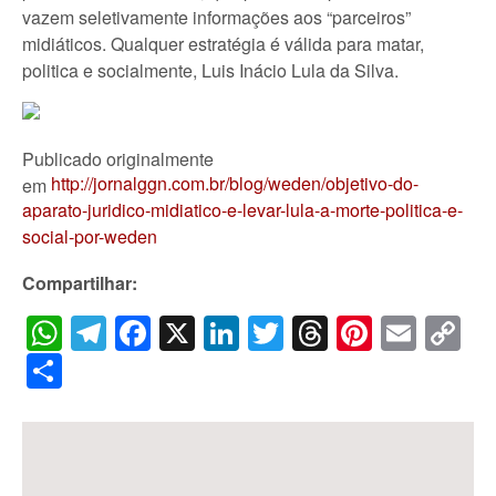
vazem seletivamente informações aos “parceiros”
midiáticos. Qualquer estratégia é válida para matar,
politica e socialmente, Luis Inácio Lula da Silva.
Publicado originalmente
http://jornalggn.com.br/blog/weden/objetivo-do-
em
aparato-juridico-midiatico-e-levar-lula-a-morte-politica-e-
social-por-weden
Compartilhar:
WhatsApp
Telegram
Facebook
X
LinkedIn
Twitter
Threads
Pintere
Emai
C
Li
Share