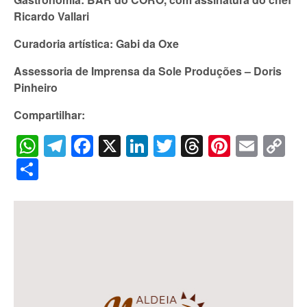
Ricardo Vallari
Curadoria artística: Gabi da Oxe
Assessoria de Imprensa da Sole Produções – Doris
Pinheiro
Compartilhar:
WhatsApp
Telegram
Facebook
X
LinkedIn
Twitter
Threads
Pintere
Emai
C
Li
Share