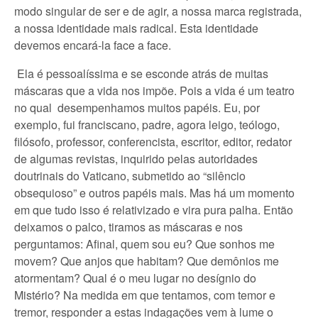
modo singular de ser e de agir, a nossa marca registrada,
a nossa identidade mais radical. Esta identidade
devemos encará-la face a face.
Ela é pessoalíssima e se esconde atrás de muitas
máscaras que a vida nos impõe. Pois a vida é um teatro
no qual desempenhamos muitos papéis. Eu, por
exemplo, fui franciscano, padre, agora leigo, teólogo,
filósofo, professor, conferencista, escritor, editor, redator
de algumas revistas, inquirido pelas autoridades
doutrinais do Vaticano, submetido ao “silêncio
obsequioso” e outros papéis mais. Mas há um momento
em que tudo isso é relativizado e vira pura palha. Então
deixamos o palco, tiramos as máscaras e nos
perguntamos: Afinal, quem sou eu? Que sonhos me
movem? Que anjos que habitam? Que demônios me
atormentam? Qual é o meu lugar no desígnio do
Mistério? Na medida em que tentamos, com temor e
tremor, responder a estas indagações vem à lume o