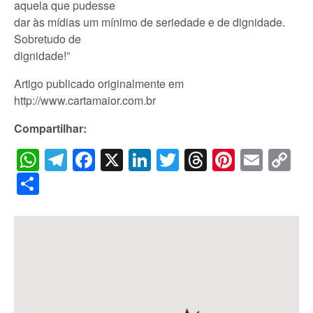
aquela que pudesse
dar às mídias um mínimo de seriedade e de dignidade.
Sobretudo de
dignidade!”
Artigo publicado originalmente em
http://www.cartamaior.com.br
Compartilhar:
WhatsApp
Telegram
Facebook
X
LinkedIn
Twitter
Threads
Pintere
Emai
C
Li
Share