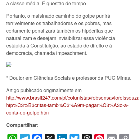
a classe média. É questão de tempo…
Portanto, o malsinado caminho do golpe punirá
terrivelmente os trabalhadores e os pobres, mas
certamente penalizará também os hipócritas que
naturalizam e desejam invisibilizar essa violência
estúpida à Constituição, ao estado de direito e à
democracia, chamada impeachment.
* Doutor em Ciências Sociais e professor da PUC Minas.
Artigo publicado originalmente em
http://www.brasil247.com/pt/colunistas/robsonsavioreissou
hip%C3%B3critas-tamb%C3%A9m-pagar%C3%A3o-a-
conta-do-golpe.htm
Compartilhar:
WhatsApp
Telegram
Facebook
X
LinkedIn
Twitter
Threads
Pintere
Emai
C