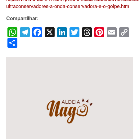
ultraconservadores-a-onda-conservadora-e-o-golpe.htm
Compartilhar:
WhatsApp
Telegram
Facebook
X
LinkedIn
Twitter
Threads
Pintere
Emai
C
Li
Share