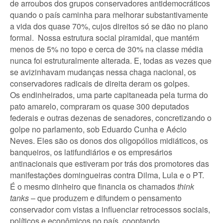
de arroubos dos grupos conservadores antidemocráticos
quando o país caminha para melhorar substantivamente
a vida dos quase 70%, cujos direitos só se dão no plano
formal. Nossa estrutura social piramidal, que mantém
menos de 5% no topo e cerca de 30% na classe média
nunca foi estruturalmente alterada. E, todas as vezes que
se avizinhavam mudanças nessa chaga nacional, os
conservadores radicais de direita deram os golpes.
Os endinheirados, uma parte capitaneada pela turma do
pato amarelo, compraram os quase 300 deputados
federais e outras dezenas de senadores, concretizando o
golpe no parlamento, sob Eduardo Cunha e Aécio
Neves. Eles são os donos dos oligopólios midiáticos, os
banqueiros, os latifundiários e os empresários
antinacionais que estiveram por trás dos promotores das
manifestações domingueiras contra Dilma, Lula e o PT.
É o mesmo dinheiro que financia os chamados
think
tanks
– que produzem e difundem o pensamento
conservador com vistas a influenciar retrocessos sociais,
políticos e econômicos no país, cooptando