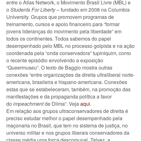
entre o Atlas Network, o Movimento Brasil Livre (MBL) e
o
Students For Liberty
– fundado em 2008 na Columbia
University. Grupos que promovem programas de
treinamento, cursos e apoio financeiro para “formar
jovens lideranças do movimento pela liberdade” em
todos os continentes. Todos sabemos do papel
desempenhado pelo MBL no processo golpista e na ação
coordenada pela “onda conservadora” tupiniquim, como
o recente episódio envolvendo a exposição
“Queermuseu”. O texto de Baggio mostra outras
conexões “entre organizações da direita ultraliberal norte-
americana, brasileira e hispano-americana. Conexões
estas que se estabeleceram, também, na promoção das
manifestações e da propaganda política a favor
do
impeachment
de Dilma”. Veja
aqui
.
Em relação aos grupos ultraconservadores de direita é
preciso estudar melhor o papel desempenhado pela
maçonaria no Brasil, que tem no sistema de justiça, no
universo militar e nos grupos liberais conservadores da
classe média uma força descomunal. Talvez, a