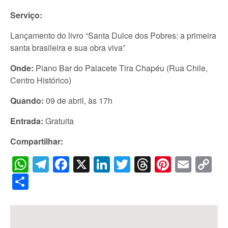
Serviço:
Lançamento do livro “Santa Dulce dos Pobres: a primeira
santa brasileira e sua obra viva”
Onde:
Piano Bar do Palacete Tira Chapéu (Rua Chile,
Centro Histórico)
Quando:
09 de abril, às 17h
Entrada:
Gratuita
Compartilhar:
WhatsApp
Telegram
Facebook
X
LinkedIn
Twitter
Threads
Pintere
Emai
C
Li
Share