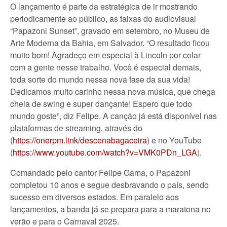
O lançamento é parte da estratégica de ir mostrando
periodicamente ao público, as faixas do audiovisual
“Papazoni Sunset”, gravado em setembro, no Museu de
Arte Moderna da Bahia, em Salvador. “O resultado ficou
muito bom! Agradeço em especial à Lincoln por colar
com a gente nesse trabalho. Você é especial demais,
toda sorte do mundo nessa nova fase da sua vida!
Dedicamos muito carinho nessa nova música, que chega
cheia de swing e super dançante! Espero que todo
mundo goste”, diz Felipe. A canção já está disponível nas
plataformas de streaming, através do
(
https://onerpm.link/descenabagaceira
) e no YouTube
(
https://www.youtube.com/watch?v=VMK0PDn_LGA
).
Comandado pelo cantor Felipe Gama, o Papazoni
completou 10 anos e segue desbravando o país, sendo
sucesso em diversos estados. Em paralelo aos
lançamentos, a banda já se prepara para a maratona no
verão e para o Carnaval 2025.