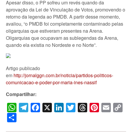
Apesar disso, o PP sofreu um revés quando da
aprovação da Lei de Vinculação de Votos, promovendo o
retorno da legenda ao PMDB. A partir desse momento,
avaliou, “o PMDB foi completamente contaminado pelas
oligarquias que estiveram presentes na Arena.
Oligarquias que ocupavam as sublegendas da Arena,
quando ela existia no Nordeste e no Norte”.
Artigo publicado
em
http://jornalggn.com.br/noticia/partidos-politicos-
comunicacao-e-poder-por-maria-ines-nassif
Compartilhar:
WhatsApp
Telegram
Facebook
X
LinkedIn
Twitter
Threads
Pintere
Emai
C
Li
Share