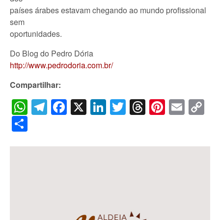
países árabes estavam chegando ao mundo profissional
sem
oportunidades.
Do Blog do Pedro Dória
http://www.pedrodoria.com.br/
Compartilhar:
WhatsApp
Telegram
Facebook
X
LinkedIn
Twitter
Threads
Pintere
Emai
C
Li
Share