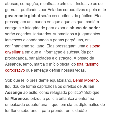
abusos, corrupção, mentiras e crimes – inclusive os de
guerra – praticados por Estados corporativos e pela
elite
governante global
serão escondidos do público. Elas
pressagiam um mundo em que aqueles que mantêm
coragem e integridade para expor o
abuso de poder
serão caçados, torturados, submetidos a julgamentos
farsescos e condenados a penas perpétuas, em
confinamento solitário. Elas pressagiam uma
distopia
orwelliana
em que a informação é substituída por
propaganda, banalidades e distração. A prisão de
Assange, temo, marca o início oficial do
totalitarismo
corporativo
que ameaça definir nossas vidas.
Sob que lei o presidente equatoriano,
Lenin Moreno
,
liquidou de forma caprichosa os direitos de
Julian
Assange
ao asilo, como refugiado político? Sob que
lei
Moreno
autorizou a polícia britânica a entrar na
embaixada equatoriana – que tem status diplomático de
território soberano – para prender um cidadão