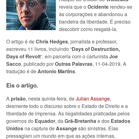
revela que o
Ocidente
rendeu-se
às corporações e abandonou a
bandeira da liberdade. É preciso
descobrir como resgatá-la.
O artigo é de
Chris Hedges
, jornalista e professor,
escreveu 11 livros, incluindo “
Days of Destruction,
Days of Revolt
“, em parceria com o cartunista
Joe
Sacco
, publicado por
Outras Palavras
, 11-04-2019. A
tradução é de
Antonio Martins
.
Eis o artigo.
A
prisão
, nesta quinta-feira, de
Julian Assange
,
desmente todo o discurso sobre o Estado de Direito e a
liberdade de imprensa. As ilegalidades praticadas pelos
governos do
Equador
, da
Grã-Bretanha
e dos
Estados
Unidos
na captura de
Assange
são sinistras. Elas
pressagiam um mundo em que as ações internas,