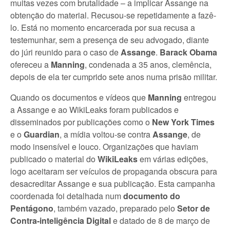
muitas vezes com brutalidade – a implicar Assange na
obtenção do material. Recusou-se repetidamente a fazê-
lo. Está no momento encarcerada por sua recusa a
testemunhar, sem a presença de seu advogado, diante
do júri reunido para o caso de
Assange
.
Barack Obama
ofereceu a
Manning
, condenada a 35 anos, clemência,
depois de ela ter cumprido sete anos numa prisão militar.
Quando os documentos e vídeos que
Manning
entregou
a Assange e ao WikiLeaks foram publicados e
disseminados por publicações como o
New York Times
e o
Guardian
, a mídia voltou-se contra
Assange
, de
modo insensível e louco. Organizações que haviam
publicado o material do
WikiLeaks
em várias edições,
logo aceitaram ser veículos de propaganda obscura para
desacreditar Assange e sua publicação. Esta campanha
coordenada foi detalhada num
documento do
Pentágono
, também vazado, preparado pelo
Setor de
Contra-inteligência Digital
e datado de 8 de março de