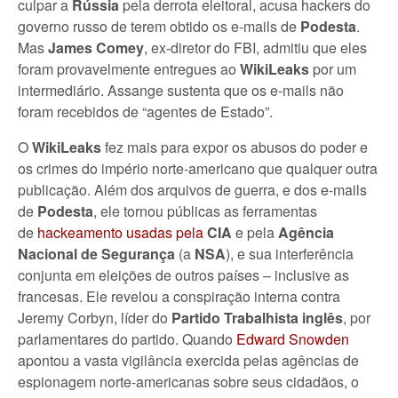
culpar a
Rússia
pela derrota eleitoral, acusa hackers do
governo russo de terem obtido os e-mails de
Podesta
.
Mas
James Comey
, ex-diretor do FBI, admitiu que eles
foram provavelmente entregues ao
WikiLeaks
por um
intermediário. Assange sustenta que os e-mails não
foram recebidos de “agentes de Estado”.
O
WikiLeaks
fez mais para expor os abusos do poder e
os crimes do império norte-americano que qualquer outra
publicação. Além dos arquivos de guerra, e dos e-mails
de
Podesta
, ele tornou públicas as ferramentas
de
hackeamento usadas pela
CIA
e pela
Agência
Nacional de Segurança
(a
NSA
), e sua interferência
conjunta em eleições de outros países – inclusive as
francesas. Ele revelou a conspiração interna contra
Jeremy Corbyn, líder do
Partido Trabalhista inglês
, por
parlamentares do partido. Quando
Edward Snowden
apontou a vasta vigilância exercida pelas agências de
espionagem norte-americanas sobre seus cidadãos, o