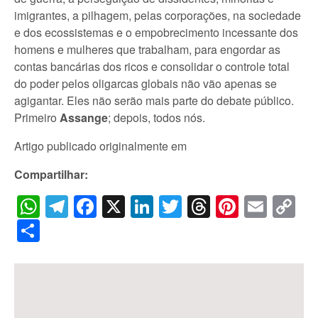
imigrantes, a pilhagem, pelas corporações, na sociedade
e dos ecossistemas e o empobrecimento incessante dos
homens e mulheres que trabalham, para engordar as
contas bancárias dos ricos e consolidar o controle total
do poder pelos oligarcas globais não vão apenas se
agigantar. Eles não serão mais parte do debate público.
Primeiro
Assange
; depois, todos nós.
Artigo publicado originalmente em
Compartilhar:
WhatsApp
Telegram
Facebook
X
LinkedIn
Twitter
Threads
Pintere
Emai
C
Li
Share