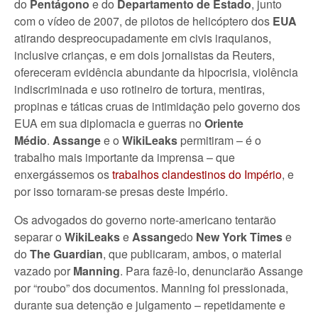
do
Pentágono
e do
Departamento de Estado
, junto
com o vídeo de 2007, de pilotos de helicóptero dos
EUA
atirando despreocupadamente em civis iraquianos,
inclusive crianças, e em dois jornalistas da Reuters,
ofereceram evidência abundante da hipocrisia, violência
indiscriminada e uso rotineiro de tortura, mentiras,
propinas e táticas cruas de intimidação pelo governo dos
EUA em sua diplomacia e guerras no
Oriente
Médio
.
Assange
e o
WikiLeaks
permitiram – é o
trabalho mais importante da imprensa – que
enxergássemos os
trabalhos clandestinos do Império
, e
por isso tornaram-se presas deste Império.
Os advogados do governo norte-americano tentarão
separar o
WikiLeaks
e
Assange
do
New York Times
e
do
The Guardian
, que publicaram, ambos, o material
vazado por
Manning
. Para fazê-lo, denunciarão Assange
por “roubo” dos documentos. Manning foi pressionada,
durante sua detenção e julgamento – repetidamente e