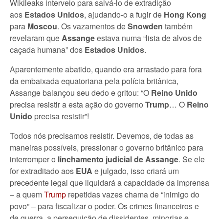
Wikileaks interveio para salvá-lo de extradição
aos
Estados Unidos
, ajudando-o a fugir de
Hong Kong
para
Moscou
. Os vazamentos de
Snowden
também
revelaram que
Assange
estava numa “lista de alvos de
caçada humana” dos
Estados Unidos
.
Aparentemente abatido, quando era arrastado para fora
da embaixada equatoriana pela polícia britânica,
Assange balançou seu dedo e gritou: “O
Reino Unido
precisa resistir a esta ação do governo
Trump
… O
Reino
Unido
precisa resistir”!
Todos nós precisamos resistir. Devemos, de todas as
maneiras possíveis, pressionar o governo britânico para
interromper o
linchamento judicial de Assange
. Se ele
for extraditado aos
EUA
e julgado, isso criará um
precedente legal que liquidará a capacidade da imprensa
– a quem
Trump
repetidas vazes chama de “inimigo do
povo” – para fiscalizar o poder. Os crimes financeiros e
de guerra, a perseguição de dissidentes, minorias e