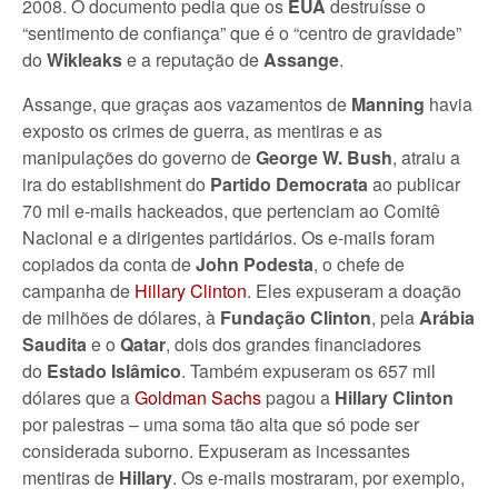
2008. O documento pedia que os
EUA
destruísse o
“sentimento de confiança” que é o “centro de gravidade”
do
Wikleaks
e a reputação de
Assange
.
Assange, que graças aos vazamentos de
Manning
havia
exposto os crimes de guerra, as mentiras e as
manipulações do governo de
George W. Bush
, atraiu a
ira do establishment do
Partido Democrata
ao publicar
70 mil e-mails hackeados, que pertenciam ao Comitê
Nacional e a dirigentes partidários. Os e-mails foram
copiados da conta de
John Podesta
, o chefe de
campanha de
Hillary Clinton
. Eles expuseram a doação
de milhões de dólares, à
Fundação Clinton
, pela
Arábia
Saudita
e o
Qatar
, dois dos grandes financiadores
do
Estado Islâmico
. Também expuseram os 657 mil
dólares que a
Goldman Sachs
pagou a
Hillary Clinton
por palestras – uma soma tão alta que só pode ser
considerada suborno. Expuseram as incessantes
mentiras de
Hillary
. Os e-mails mostraram, por exemplo,