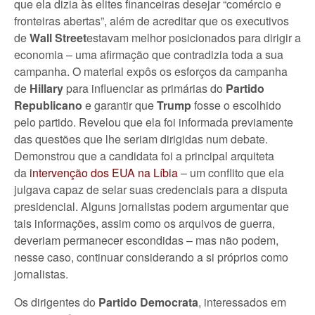
que ela dizia às elites financeiras desejar “comércio e
fronteiras abertas”, além de acreditar que os executivos
de
Wall Street
estavam melhor posicionados para dirigir a
economia – uma afirmação que contradizia toda a sua
campanha. O material expôs os esforços da campanha
de
Hillary
para influenciar as primárias do
Partido
Republicano
e garantir que
Trump
fosse o escolhido
pelo partido. Revelou que ela foi informada previamente
das questões que lhe seriam dirigidas num debate.
Demonstrou que a candidata foi a principal arquiteta
da
intervenção dos EUA na Líbia
– um conflito que ela
julgava capaz de selar suas credenciais para a disputa
presidencial. Alguns jornalistas podem argumentar que
tais informações, assim como os arquivos de guerra,
deveriam permanecer escondidas – mas não podem,
nesse caso, continuar considerando a si próprios como
jornalistas.
Os dirigentes do
Partido Democrata
, interessados em