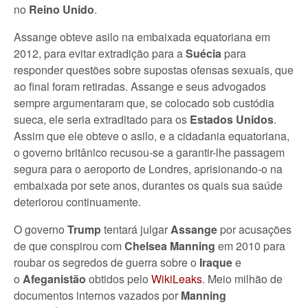
no
Reino Unido
.
Assange obteve asilo na embaixada equatoriana em
2012, para evitar extradição para a
Suécia
para
responder questões sobre supostas ofensas sexuais, que
ao final foram retiradas. Assange e seus advogados
sempre argumentaram que, se colocado sob custódia
sueca, ele seria extraditado para os
Estados Unidos
.
Assim que ele obteve o asilo, e a cidadania equatoriana,
o governo britânico recusou-se a garantir-lhe passagem
segura para o aeroporto de Londres, aprisionando-o na
embaixada por sete anos, durantes os quais sua saúde
deteriorou continuamente.
O governo
Trump
tentará julgar
Assange
por acusações
de que conspirou com
Chelsea Manning
em 2010 para
roubar os segredos de guerra sobre o
Iraque
e
o
Afeganistão
obtidos pelo
WikiLeaks
. Meio milhão de
documentos internos vazados por
Manning