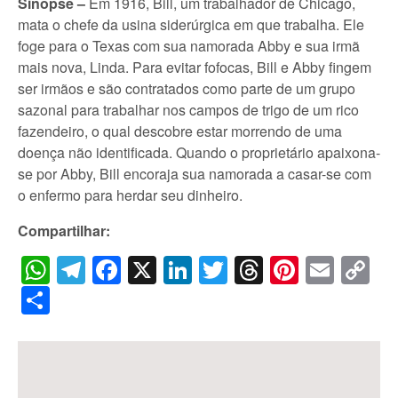
Sinopse –
Em 1916, Bill, um trabalhador de Chicago,
mata o chefe da usina siderúrgica em que trabalha. Ele
foge para o Texas com sua namorada Abby e sua irmã
mais nova, Linda. Para evitar fofocas, Bill e Abby fingem
ser irmãos e são contratados como parte de um grupo
sazonal para trabalhar nos campos de trigo de um rico
fazendeiro, o qual descobre estar morrendo de uma
doença não identificada. Quando o proprietário apaixona-
se por Abby, Bill encoraja sua namorada a casar-se com
o enfermo para herdar seu dinheiro.
Compartilhar:
WhatsApp
Telegram
Facebook
X
LinkedIn
Twitter
Threads
Pintere
Emai
C
Li
Share