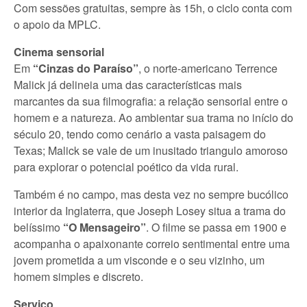
Com sessões gratuitas, sempre às 15h, o ciclo conta com
o apoio da MPLC.
Cinema sensorial
Em
“Cinzas do Paraíso”
, o norte-americano Terrence
Malick já delineia uma das características mais
marcantes da sua filmografia: a relação sensorial entre o
homem e a natureza. Ao ambientar sua trama no início do
século 20, tendo como cenário a vasta paisagem do
Texas; Malick se vale de um inusitado triangulo amoroso
para explorar o potencial poético da vida rural.
Também é no campo, mas desta vez no sempre bucólico
interior da Inglaterra, que Joseph Losey situa a trama do
belíssimo
“O Mensageiro”
. O filme se passa em 1900 e
acompanha o apaixonante correio sentimental entre uma
jovem prometida a um visconde e o seu vizinho, um
homem simples e discreto.
Serviço