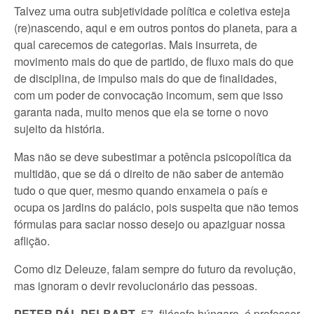
Talvez uma outra subjetividade política e coletiva esteja
(re)nascendo, aqui e em outros pontos do planeta, para a
qual carecemos de categorias. Mais insurreta, de
movimento mais do que de partido, de fluxo mais do que
de disciplina, de impulso mais do que de finalidades,
com um poder de convocação incomum, sem que isso
garanta nada, muito menos que ela se torne o novo
sujeito da história.
Mas não se deve subestimar a potência psicopolítica da
multidão, que se dá o direito de não saber de antemão
tudo o que quer, mesmo quando enxameia o país e
ocupa os jardins do palácio, pois suspeita que não temos
fórmulas para saciar nosso desejo ou apaziguar nossa
aflição.
Como diz Deleuze, falam sempre do futuro da revolução,
mas ignoram o devir revolucionário das pessoas.
PETER PÁL PELBART
, 57, filósofo húngaro, é professor