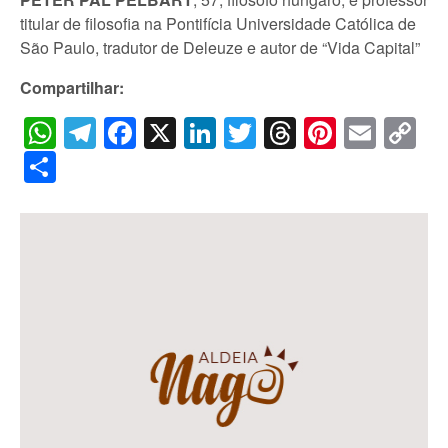
titular de filosofia na Pontifícia Universidade Católica de
São Paulo, tradutor de Deleuze e autor de “Vida Capital”
Compartilhar:
WhatsApp
Telegram
Facebook
X
LinkedIn
Twitter
Threads
Pintere
Emai
C
Li
Share