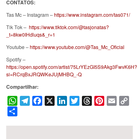
CONTATOS:
Tas Mc – Instagram –
https://www.instagram.com/tas071/
Tik Tok –
https://www.tiktok.com/@tasjonatas?
_t=8kw0IHdluqs&_r=1
Youtube –
https://www.youtube.com/@Tas_Mc_Oficial
Spotify –
https://open.spotify.com/artist/75LrYEzGI5S9Akg3FwvK6H?
si=RCrqBxJRQWKeJUjMHBQ_-Q
Compartilhar:
WhatsApp
Telegram
Facebook
X
LinkedIn
Twitter
Threads
Pintere
Emai
C
Li
Share