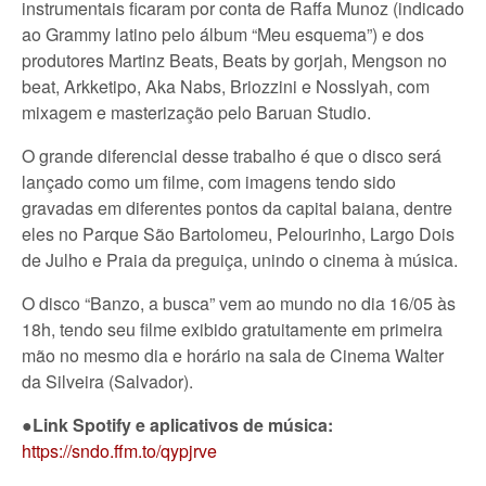
instrumentais ficaram por conta de Raffa Munoz (indicado
ao Grammy latino pelo álbum “Meu esquema”) e dos
produtores Martinz Beats, Beats by gorjah, Mengson no
beat, Arkketipo, Aka Nabs, Briozzini e Nosslyah, com
mixagem e masterização pelo Baruan Studio.
O grande diferencial desse trabalho é que o disco será
lançado como um filme, com imagens tendo sido
gravadas em diferentes pontos da capital baiana, dentre
eles no Parque São Bartolomeu, Pelourinho, Largo Dois
de Julho e Praia da preguiça, unindo o cinema à música.
O disco “Banzo, a busca” vem ao mundo no dia 16/05 às
18h, tendo seu filme exibido gratuitamente em primeira
mão no mesmo dia e horário na sala de Cinema Walter
da Silveira (Salvador).
●Link Spotify e aplicativos de música:
https://sndo.ffm.to/qypjrve