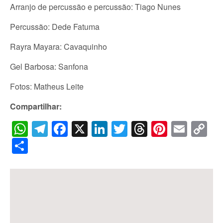
Arranjo de percussão e percussão: Tiago Nunes
Percussão: Dede Fatuma
Rayra Mayara: Cavaquinho
Gel Barbosa: Sanfona
Fotos: Matheus Leite
Compartilhar:
WhatsApp
Telegram
Facebook
X
LinkedIn
Twitter
Threads
Pintere
Emai
C
Li
Share