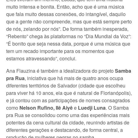
muito intensa e bonita. Então, acho que é uma música
que fala muito dessas conexões, do intangível, daquilo
que a gente não compreende, mas que está sempre perto
de nós, zelando por nós”. De forma também inesperada,
“Rebento” chega às plataformas no “Dia Mundial da Voz”:
“É bonito que seja nessa data, porque é uma música que
tem um recado importante para os momentos que
estamos atravessando”, conclui.
Ana Flauzina é também a idealizadora do projeto
Samba
pra Rua
, iniciativa que há mais de quatro anos ocupa
diferentes territórios de Salvador (cidade que escolheu
para viver há 10 anos, ela que é natural de Florianópolis),
e já contou com as participações de nomes consagrados
como
Nelson Rufino, Ilê Aiyê
e
Luedji Luna
. O Samba
pra Rua se consolidou como uma das experiências mais
potentes da cena cultural da cidade, reunindo artistas de
diferentes gerações e destacando, de forma central, a
produção de mulheres negras no samba..