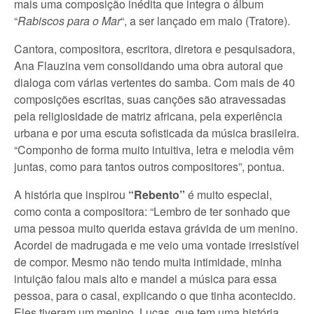
mais uma composição inédita que integra o álbum
“
Rabiscos para o Mar
“, a ser lançado em maio (Tratore).
Cantora, compositora, escritora, diretora e pesquisadora,
Ana Flauzina vem consolidando uma obra autoral que
dialoga com várias vertentes do samba. Com mais de 40
composições escritas, suas canções são atravessadas
pela religiosidade de matriz africana, pela experiência
urbana e por uma escuta sofisticada da música brasileira.
“Componho de forma muito intuitiva, letra e melodia vêm
juntas, como para tantos outros compositores”, pontua.
A história que inspirou
“Rebento”
é muito especial,
como conta a compositora: “Lembro de ter sonhado que
uma pessoa muito querida estava grávida de um menino.
Acordei de madrugada e me veio uma vontade irresistível
de compor. Mesmo não tendo muita intimidade, minha
intuição falou mais alto e mandei a música para essa
pessoa, para o casal, explicando o que tinha acontecido.
Eles tiveram um menino, Lucas, que tem uma história