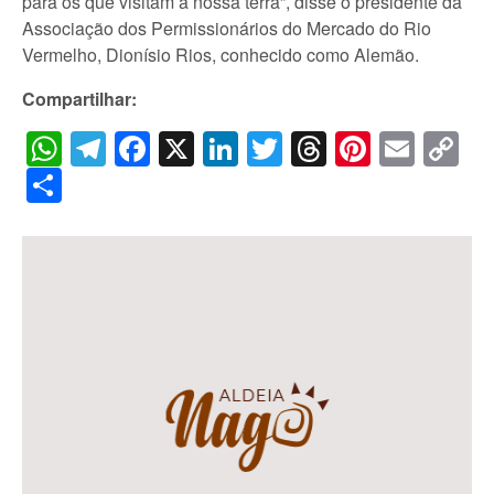
para os que visitam a nossa terra”, disse o presidente da
Associação dos Permissionários do Mercado do Rio
Vermelho, Dionísio Rios, conhecido como Alemão.
Compartilhar:
WhatsApp
Telegram
Facebook
X
LinkedIn
Twitter
Threads
Pintere
Emai
C
Li
Share