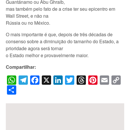
Guantánamo ou Abu Ghraib,
mas também pelo fato de a crise ter seu epicentro em
Wall Street, e não na
Rússia ou no México.
O mais importante é que, depois de três décadas de
consenso sobre a diminuição do tamanho do Estado, a
prioridade agora será tornar
o Estado melhor e provavelmente maior.
Compartilhar:
WhatsApp
Telegram
Facebook
X
LinkedIn
Twitter
Threads
Pintere
Emai
C
Li
Share