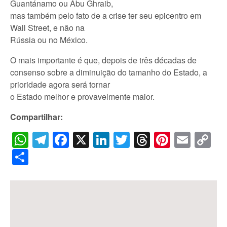
Guantánamo ou Abu Ghraib,
mas também pelo fato de a crise ter seu epicentro em
Wall Street, e não na
Rússia ou no México.
O mais importante é que, depois de três décadas de
consenso sobre a diminuição do tamanho do Estado, a
prioridade agora será tornar
o Estado melhor e provavelmente maior.
Compartilhar:
WhatsApp
Telegram
Facebook
X
LinkedIn
Twitter
Threads
Pintere
Emai
C
Li
Share