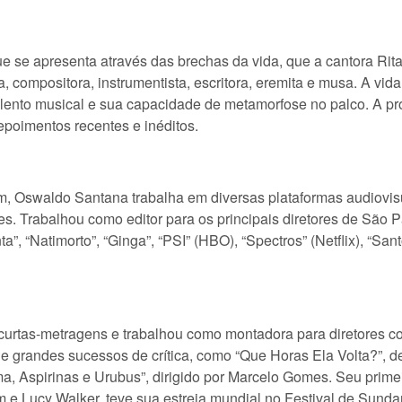
ue se apresenta através das brechas da vida, que a cantora Ri
 compositora, instrumentista, escritora, eremita e musa. A vida
ento musical e sua capacidade de metamorfose no palco. A próp
epoimentos recentes e inéditos.
m, Oswaldo Santana trabalha em diversas plataformas audiovis
es. Trabalhou como editor para os principais diretores de São
inta”, “Natimorto”, “Ginga”, “PSI” (HBO), “Spectros” (Netflix), “S
o curtas-metragens e trabalhou como montadora para diretores 
 grandes sucessos de crítica, como “Que Horas Ela Volta?”, de
ma, Aspirinas e Urubus”, dirigido por Marcelo Gomes. Seu prime
im e Lucy Walker, teve sua estreia mundial no Festival de Sun