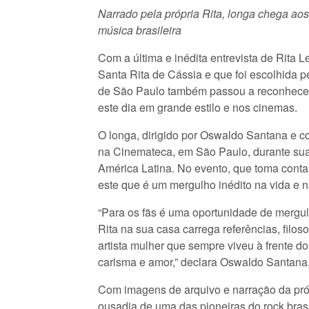
Narrado pela própria Rita, longa chega aos
música brasileira
Com a última e inédita entrevista de Rita 
Santa Rita de Cássia e que foi escolhida 
de São Paulo também passou a reconhecer 
este dia em grande estilo e nos cinemas.
O longa, dirigido por Oswaldo Santana e co
na Cinemateca, em São Paulo, durante sua p
América Latina. No evento, que toma conta 
este que é um mergulho inédito na vida e n
“Para os fãs é uma oportunidade de mergulh
Rita na sua casa carrega referências, fil
artista mulher que sempre viveu à frente d
carisma e amor,” declara Oswaldo Santana,
Com imagens de arquivo e narração da própri
ousadia de uma das pioneiras do rock brasi