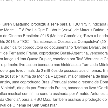
 e Karen Castanho, produziu a série para a HBO “PSI”, indica
 Marte… E é Pra Lá Que Eu Vou!” (2014), de Marcus Baldini, v
 do Cinema Brasileiro 2015 (Melhor Comédia); “Reza a Lenda”
ights 2016; e “TOC – Transtornada, Obsessiva, Compulsiva” (20
 Biônica foi coprodutora do documentário “Divinas Divas”, de
, de Fernando Fraiha, coprodução Brasil/Argentina, vencedora 
ora lançou “Uma Quase Dupla”, estrelada por Tatá Werneck e C
o primeiro live-action baseado nas histórias da Turma da Môni
nde e que levou mais de 2 milhões de pessoas aos cinemas. Em 
de 2018; e “Turma da Mônica – Lições”, maior bilheteria de fil
anzky, uma coprodução Brasil/Portugal sobre o retorno de Dom 
 Violeta!”, dirigida por Fernando Fraiha, baseada no livro “Cor
ca musical com trilha-sonora assinada por Arnaldo Antunes; a
da Ciência”, para a HBO Max. Também assinou a produção do lo
tival de Cinema de San Sebastian.