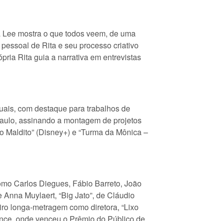
ta Lee mostra o que todos veem, de uma
 pessoal de Rita e seu processo criativo
ria Rita guia a narrativa em entrevistas
uais, com destaque para trabalhos de
 Paulo, assinando a montagem de projetos
anto Maldito” (Disney+) e “Turma da Mônica –
como Carlos Diegues, Fábio Barreto, João
 Anna Muylaert, “Big Jato”, de Cláudio
iro longa-metragem como diretora, “Lixo
dance, onde venceu o Prêmio do Público de