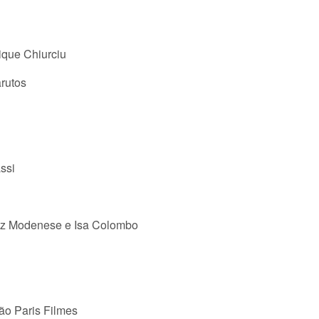
que Chiurciu
rutos
ssi
riz Modenese e Isa Colombo
ção Paris Filmes