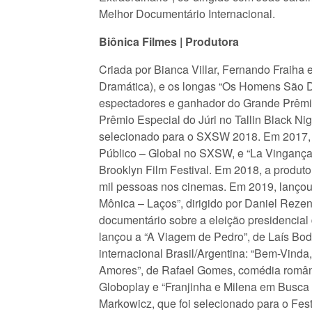
Melhor Documentário Internacional.
Biônica Filmes | Produtora
Criada por Bianca Villar, Fernando Fraiha
Dramática), e os longas “Os Homens São De
espectadores e ganhador do Grande Prêmio
Prêmio Especial do Júri no Tallin Black N
selecionado para o SXSW 2018. Em 2017, a
Público – Global no SXSW, e “La Vingança”
Brooklyn Film Festival. Em 2018, a produt
mil pessoas nos cinemas. Em 2019, lançou 
Mônica – Laços”, dirigido por Daniel Reze
documentário sobre a eleição presidencial 
lançou a “A Viagem de Pedro”, de Laís Bod
internacional Brasil/Argentina: “Bem-Vinda,
Amores”, de Rafael Gomes, comédia românti
Globoplay e “Franjinha e Milena em Busca 
Markowicz, que foi selecionado para o Fes