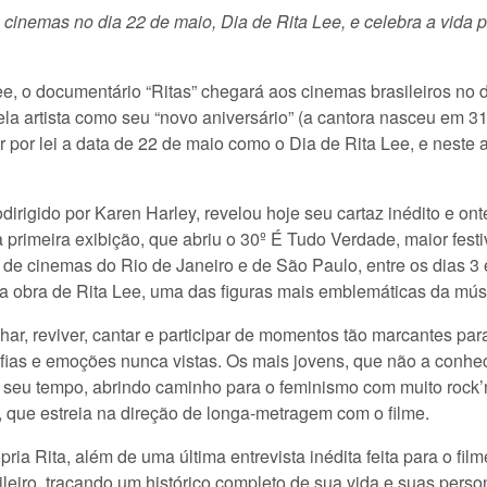
 cinemas no dia 22 de maio, Dia de Rita Lee, e celebra a vida 
Lee, o documentário “Ritas” chegará aos cinemas brasileiros no 
pela artista como seu “novo aniversário” (a cantora nasceu em 
por lei a data de 22 de maio como o Dia de Rita Lee, e neste
dirigido por Karen Harley, revelou hoje seu cartaz inédito e on
rimeira exibição, que abriu o 30º É Tudo Verdade, maior festi
de cinemas do Rio de Janeiro e de São Paulo, entre os dias 3 e 
a obra de Rita Lee, uma das figuras mais emblemáticas da músi
ar, reviver, cantar e participar de momentos tão marcantes para
osofias e emoções nunca vistas. Os mais jovens, que não a conh
o seu tempo, abrindo caminho para o feminismo com muito rock’n’
 que estreia na direção de longa-metragem com o filme.
a Rita, além de uma última entrevista inédita feita para o film
leiro, traçando um histórico completo de sua vida e suas perso