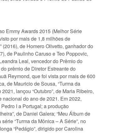
da ao Emmy Awards 2015 (Melhor Série
isto por mais de 1,8 milhões de
 (2016), de Homero Olivetto, ganhador do
17), de Paulinho Caruso e Teo Poppovic,
 Leandra Leal, vencedor do Prêmio do
do prêmio de Diretor Estreante do
auã Reymond, que foi vista por mais de 600
ca, de Mauricio de Sousa, “Turma da
2021, lançou “Outubro”, de Maria Ribeiro,
me nacional do ano de 2021. Em 2022,
Pedro I a Portugal; a produção
dilheira”, de Daniel Galera; “Meu Álbum de
 série “Turma da Mônica – A Série”, no
nga “Pedágio”, dirigido por Carolina