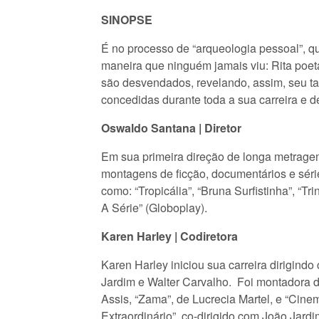
SINOPSE
É no processo de “arqueologia pessoal”, q
maneira que ninguém jamais viu: Rita poeta,
são desvendados, revelando, assim, seu tal
concedidas durante toda a sua carreira e d
Oswaldo Santana | Diretor
Em sua primeira direção de longa metrage
montagens de ficção, documentários e séri
como: “Tropicália”, “Bruna Surfistinha”, “Tr
A Série” (Globoplay).
Karen Harley | Codiretora
Karen Harley iniciou sua carreira dirigind
Jardim e Walter Carvalho. Foi montadora de
Assis, “Zama”, de Lucrecia Martel, e “Cine
Extraordinário”, co-dirigido com João Jard