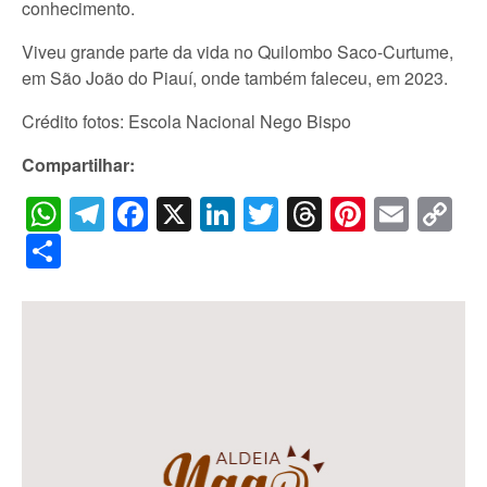
conhecimento.
Viveu grande parte da vida no Quilombo Saco-Curtume,
em São João do Piauí, onde também faleceu, em 2023.
Crédito fotos: Escola Nacional Nego Bispo
Compartilhar:
WhatsApp
Telegram
Facebook
X
LinkedIn
Twitter
Threads
Pintere
Emai
C
Li
Share