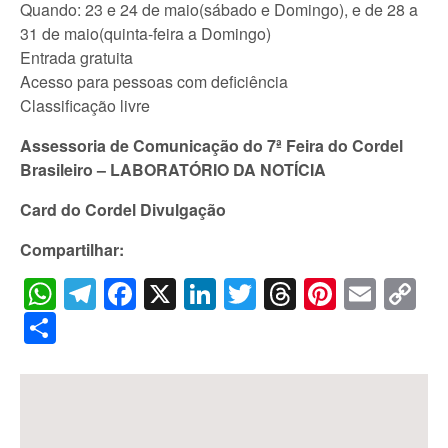
Quando: 23 e 24 de maio(sábado e Domingo), e de 28 a
31 de maio(quinta-feira a Domingo)
Entrada gratuita
Acesso para pessoas com deficiência
Classificação livre
Assessoria de Comunicação do 7ª Feira do Cordel
Brasileiro – LABORATÓRIO DA NOTÍCIA
Card do Cordel Divulgação
Compartilhar:
WhatsApp
Telegram
Facebook
X
LinkedIn
Twitter
Threads
Pintere
Emai
C
Li
Share