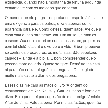
existência, quando não a montanha de fortuna adquirida
exatamente com os métodos que condena.
O mundo que ele prega – de profundo respeito à ética – é
uma exigência para os outros, e vale apenas como
aparência para ele. Como defesa, quem sabe. Até que a
casa caia e, não raramente, cai. Um fariseu, diriam os
cristãos. Quando cai, há os que se assustam, perplexos
com tal distância entre o verbo e a vida. É bom precaver-
se contra os pregadores, os moralistas. São sepulcros
caiados – ainda é a bíblia. É bom compreender que o
pecado mora ao lado. Quase sempre. Demóstenes está
aí para não deixar ninguém se enganar. Ou exigindo
muito mais cautela diante dos pregadores.
Esses dias me caiu às mãos o livro “A origem do
cristianismo”, de Karl Kautsky. Caiu às mãos é forma de
dizer. Eu o procurei por sugestão de meu amigo Venício
Artur de Lima. Valeu a pena. Por muitas razões, que não