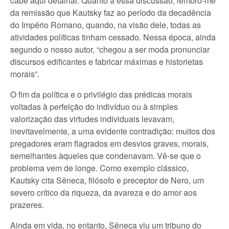
cabe aqui detalhar. Quanto a essa discussão, lembro-me
da remissão que Kautsky faz ao período da decadência
do Império Romano, quando, na visão dele, todas as
atividades políticas tinham cessado. Nessa época, ainda
segundo o nosso autor, “chegou a ser moda pronunciar
discursos edificantes e fabricar máximas e historietas
morais”.
O fim da política e o privilégio das prédicas morais
voltadas à perfeição do indivíduo ou à simples
valorização das virtudes individuais levavam,
inevitavelmente, a uma evidente contradição: muitos dos
pregadores eram flagrados em desvios graves, morais,
semelhantes àqueles que condenavam. Vê-se que o
problema vem de longe. Como exemplo clássico,
Kautsky cita Sêneca, filósofo e preceptor de Nero, um
severo crítico da riqueza, da avareza e do amor aos
prazeres.
Ainda em vida, no entanto, Sêneca viu um tribuno do