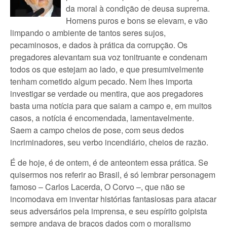
da moral à condição de deusa suprema.
Homens puros e bons se elevam, e vão
limpando o ambiente de tantos seres sujos,
pecaminosos, e dados à prática da corrupção. Os
pregadores alevantam sua voz tonitruante e condenam
todos os que estejam ao lado, e que presumivelmente
tenham cometido algum pecado. Nem lhes importa
investigar se verdade ou mentira, que aos pregadores
basta uma notícia para que saiam a campo e, em muitos
casos, a notícia é encomendada, lamentavelmente.
Saem a campo cheios de pose, com seus dedos
incriminadores, seu verbo incendiário, cheios de razão.
É de hoje, é de ontem, é de anteontem essa prática. Se
quisermos nos referir ao Brasil, é só lembrar personagem
famoso – Carlos Lacerda, O Corvo –, que não se
incomodava em inventar histórias fantasiosas para atacar
seus adversários pela imprensa, e seu espírito golpista
sempre andava de braços dados com o moralismo