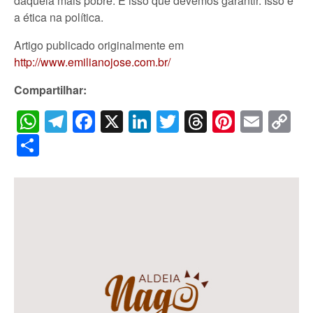
daquela mais pobre. É isso que devemos garantir. Isso é
a ética na política.
Artigo publicado originalmente em
http://www.emilianojose.com.br/
Compartilhar:
WhatsApp
Telegram
Facebook
X
LinkedIn
Twitter
Threads
Pintere
Emai
C
Li
Share