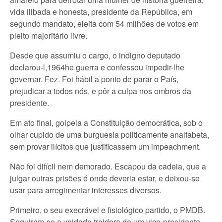
vida ilibada e honesta, presidente da República, em
segundo mandato, eleita com 54 milhões de votos em
pleito majoritário livre.
Desde que assumiu o cargo, o indigno deputado
declarou-l,1964he guerra e confessou impedir-lhe
governar. Fez. Foi hábil a ponto de parar o País,
prejudicar a todos nós, e pôr a culpa nos ombros da
presidente.
Em ato final, golpeia a Constituição democrática, sob o
olhar cupido de uma burguesia politicamente analfabeta,
sem provar ilícitos que justificassem um impeachment.
Não foi difícil nem demorado. Escapou da cadeia, que a
julgar outras prisões é onde deveria estar, e deixou-se
usar para arregimentar interesses diversos.
Primeiro, o seu execrável e fisiológico partido, o PMDB.
Seguiram-se a vaidade traidora de um vice-presidente,