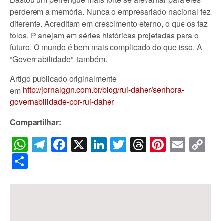
perderem a memória. Nunca o empresariado nacional fez
diferente. Acreditam em crescimento eterno, o que os faz
tolos. Planejam em séries históricas projetadas para o
futuro. O mundo é bem mais complicado do que isso. A
“Governabilidade”, também.
Artigo publicado originalmente
http://jornalggn.com.br/blog/rui-daher/senhora-
em
governabilidade-por-rui-daher
Compartilhar:
WhatsApp
Telegram
Facebook
X
LinkedIn
Twitter
Threads
Pintere
Emai
C
Li
Share