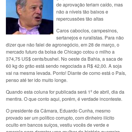
de aprovação teriam caído, mas
não a níveis tão baixos e
repercussões tão altas
Caros caboclos, campesinos,
sertanejos e ruralistas. Para não
dizer que não falei de agronegócio, em 28 de março, o
mercado futuro da bolsa de Chicago cotou o milho a
374,75 US$ cents/bushel. No oeste da Bahia, a saca de
60 kg do grão está sendo negociada a R$ 42,00. A soja
vai na mesma levada. Ponto! Diante de como está o País,
penso até ter ido muito longe.
Quando esta coluna for publicada será 1º de abril, dia da
mentira. O que conto aqui, porém, é verdade inconteste.
O presidente da Câmara, Eduardo Cunha, mesmo
provado ser um político corrupto, com dinheiro ilícito
oculto em bancos suíços, vestiu vocês de verde e
amarelo para derrotar uma mulher de história guerreira,