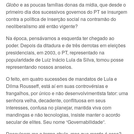
Globo
e as poucas famílias donas da mídia, que desde o
primeiro dia dos sucessivos governos do PT se insurgem
contra a política de inserção social na contramão do
neoliberalismo até então vigente?
Na época, pensávamos a esquerda ter chegado ao
poder. Depois da ditadura e de três derrotas em eleições
presidenciais, em 2003, o PT, representado na
popularidade de Luiz Inácio Lula da Silva, tomou posse
representando nossos anseios.
O feito, em quatro sucessões de mandatos de Lula e
Dilma Rousseff, está aí em suas controvérsias e
frangalhos, por único e não desenvolvimentista fator: uma
senhora velha, decadente, conflituosa em seus
interesses, confusa no planejar, mantida viva com
mandingas e não tecnologias, insiste manter o acordo
secular de elites. Seu nome “Governabilidade”.
Desculpem-me o termo chulo, mas que merda é essa?