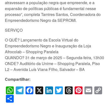
atravessam a população negra que empreende, e a
expansão de políticas públicas é fundamental nesse
processo”, completa Tamires Santos, Coordenadora do
Empreendedorismo Negro da SEPROMI.
SERVIÇO
O QUÊ? Lançamento da Escola Virtual do
Empreendedorismo Negro e Inauguração da Loja
Afrocolab – Shopping Paralela
QUANDO? 31 de março de 2025 – Segunda-feira, 13h30
ONDE? Auditório da Unime – Shopping Paralela, Piso
L2 – Avenida Luís Viana Filho, Salvador – BA
Compartilhar:
WhatsApp
Telegram
Facebook
X
LinkedIn
Twitter
Threads
Pintere
Emai
C
Li
Share