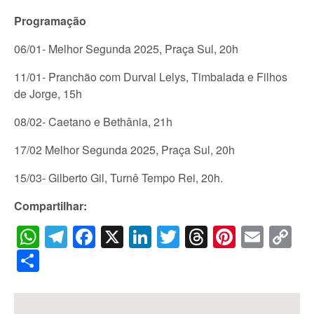
Programação
06/01- Melhor Segunda 2025, Praça Sul, 20h
11/01- Pranchão com Durval Lelys, Timbalada e Filhos
de Jorge, 15h
08/02- Caetano e Bethânia, 21h
17/02 Melhor Segunda 2025, Praça Sul, 20h
15/03- Gilberto Gil, Turnê Tempo Rei, 20h.
Compartilhar:
WhatsApp
Telegram
Facebook
X
LinkedIn
Twitter
Threads
Pintere
Emai
C
Li
Share