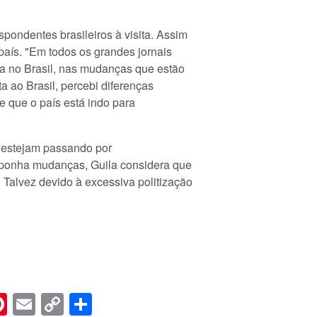
spondentes brasileiros à visita. Assim
aís. "Em todos os grandes jornais
a no Brasil, nas mudanças que estão
a ao Brasil, percebi diferenças
e que o país está indo para
 estejam passando por
imponha mudanças, Guila considera que
 Talvez devido à excessiva politização
n
er
hreads
Pinterest
Email
Copy
Share