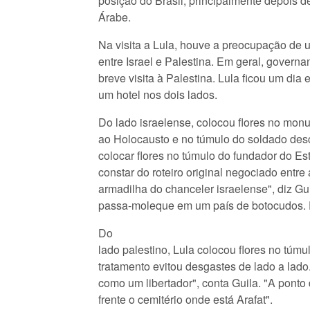
posição do Brasil, principalmente depois 
Árabe.
Na visita a Lula, houve a preocupação de u
entre Israel e Palestina. Em geral, govern
breve visita à Palestina. Lula ficou um di
um hotel nos dois lados.
Do lado israelense, colocou flores no mo
ao Holocausto e no túmulo do soldado de
colocar flores no túmulo do fundador do Es
constar do roteiro original negociado entr
armadilha do chanceler israelense", diz G
passa-moleque em um país de botocudos. 
Do
lado palestino, Lula colocou flores no túmu
tratamento evitou desgastes de lado a lado.
como um libertador", conta Guila. "A pont
frente o cemitério onde está Arafat".