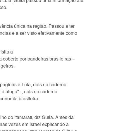
e Lula, Guila passou uma informação até
sso.
ância única na região. Passou a ter
cias e a ser visto efetivamente como
isita a
 coberto por bandeiras brasileiras –
ngeiros.
 páginas a Lula, dois no caderno
 diálogo" -, dois no caderno
onomia brasileira.
ho do Itamarati, diz Guila. Antes da
rias vezes em Israel explicando a