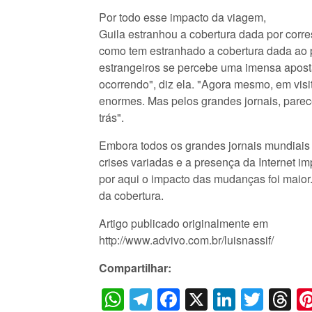
Por todo esse impacto da viagem,
Guila estranhou a cobertura dada por corre
como tem estranhado a cobertura dada ao p
estrangeiros se percebe uma imensa apost
ocorrendo", diz ela. "Agora mesmo, em visit
enormes. Mas pelos grandes jornais, parec
trás".
Embora todos os grandes jornais mundiais
crises variadas e a presença da Internet 
por aqui o impacto das mudanças foi maior.
da cobertura.
Artigo publicado originalmente em
http://www.advivo.com.br/luisnassif/
Compartilhar:
WhatsApp
Telegram
Facebook
X
LinkedI
Twitt
T