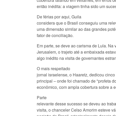
cobertura falando em vexames, em erros d
então inédita: a viagem tinha sido um suce
De férias por aqui, Guila
considera que o Brasil conseguiu uma relev
uma dimensão similar ao das grandes potên
fator de conciliação.
Em parte, se deve ao carisma de Lula. Na v
Jerusalem, o trajeto até a embaixada estava
algo inédito na visita de governantes estra
O mais respeitado
jornal israelense, o Haaretz, dedicou cinco
principal – onde foi chamado de "profeta do
econômico, com ampla cobertura sobre a ec
Parte
relevante desse sucesso se deveu ao trabal
visita, o chanceler Celso Amorim esteve vá