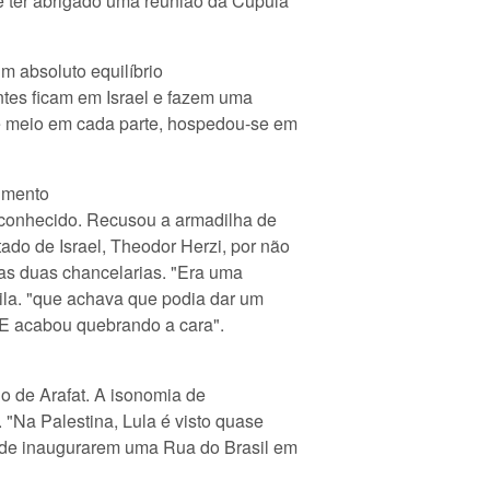
de ter abrigado uma reunião da Cúpula
m absoluto equilíbrio
antes ficam em Israel e fazem uma
a e meio em cada parte, hospedou-se em
numento
sconhecido. Recusou a armadilha de
tado de Israel, Theodor Herzi, por não
e as duas chancelarias. "Era uma
uila. "que achava que podia dar um
E acabou quebrando a cara".
lo de Arafat. A isonomia de
 "Na Palestina, Lula é visto quase
o de inaugurarem uma Rua do Brasil em