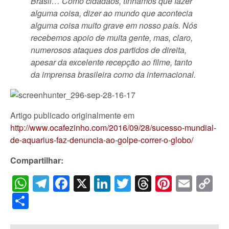
Brasil… Como cidadãos, tínhamos que fazer
alguma coisa, dizer ao mundo que acontecia
alguma coisa muito grave em nosso país. Nós
recebemos apoio de muita gente, mas, claro,
numerosos ataques dos partidos de direita,
apesar da excelente recepção ao filme, tanto
da imprensa brasileira como da internacional.
Artigo publicado originalmente em
http://www.ocafezinho.com/2016/09/28/sucesso-mundial-
de-aquarius-faz-denuncia-ao-golpe-correr-o-globo/
Compartilhar:
WhatsApp
Telegram
Facebook
X
LinkedIn
Twitter
Threads
Pintere
Emai
C
Li
Share