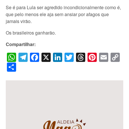
Se é para Lula ser agredido incondicionalmente como é,
que pelo menos ele aja sem ansiar por afagos que
jamais virão.
Os brasileiros ganharão.
Compartilhar:
WhatsApp
Telegram
Facebook
X
LinkedIn
Twitter
Threads
Pintere
Emai
C
Li
Share