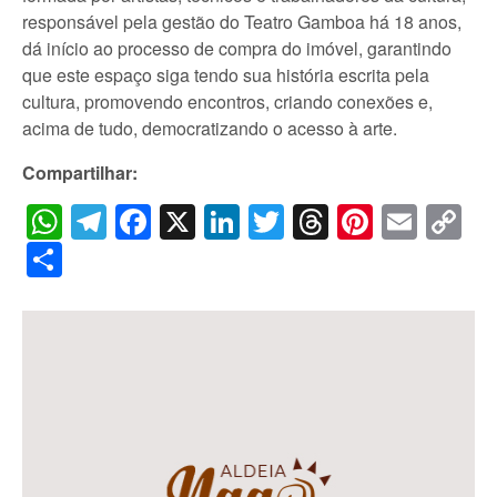
responsável pela gestão do Teatro Gamboa há 18 anos,
dá início ao processo de compra do imóvel, garantindo
que este espaço siga tendo sua história escrita pela
cultura, promovendo encontros, criando conexões e,
acima de tudo, democratizando o acesso à arte.
Compartilhar:
WhatsApp
Telegram
Facebook
X
LinkedIn
Twitter
Threads
Pintere
Emai
C
Li
Share