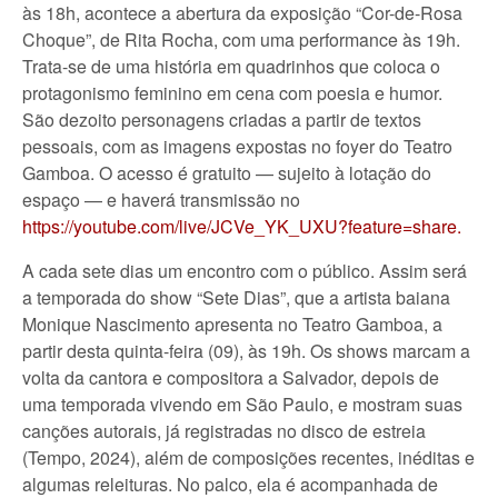
às 18h, acontece a abertura da exposição “Cor-de-Rosa
Choque”, de Rita Rocha, com uma performance às 19h.
Trata-se de uma história em quadrinhos que coloca o
protagonismo feminino em cena com poesia e humor.
São dezoito personagens criadas a partir de textos
pessoais, com as imagens expostas no foyer do Teatro
Gamboa. O acesso é gratuito — sujeito à lotação do
espaço — e haverá transmissão no
https://youtube.com/live/JCVe_YK_UXU?feature=share.
A cada sete dias um encontro com o público. Assim será
a temporada do show “Sete Dias”, que a artista baiana
Monique Nascimento apresenta no Teatro Gamboa, a
partir desta quinta-feira (09), às 19h. Os shows marcam a
volta da cantora e compositora a Salvador, depois de
uma temporada vivendo em São Paulo, e mostram suas
canções autorais, já registradas no disco de estreia
(Tempo, 2024), além de composições recentes, inéditas e
algumas releituras. No palco, ela é acompanhada de