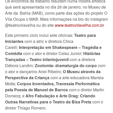
Os encontros de trabalho resultam numa mostra artística
que será apresentada no dia 26 de janeiro, no Museu de
Arte da Bahia (MAB), como parte das ações do projeto O
Vila Ocupa o MAB. Mais informações na bio do instagram
@teatrovilavelha ou do site
www.teatrovilavelha.com.br
Este primeiro ciclo inclui sete oficinas:
Teatro para
Iniciantes
com a atriz e diretora Chica
Carelli;
Interpretação em Shakespeare – Tragédia e
Comédia
com o ator e diretor Celso Junior;
Histórias
Trançadas – Teatro infantojuvenil
com a diretora
Débora Landim;
Zootomia- dramaturgia do corpo
com
o ator e dançarino Ariel Ribeiro;
O Museu através da
Perspectiva da Criança
com
a arte-educadora Marísia
Motta;
Corpos Inventados, Travessia Performática
pela Poesia de Manoel de Barros
com o diretor Martin
Domecq; e
Afro Fabulação e Arte Drag: Criando
Outras Narrativas para o Teatro da Bixa Preta
com o
diretor Thiago Romero.