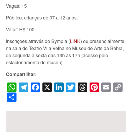
Vagas: 15
Público: crianças de 07 a 12 anos.
Valor: R$ 100
Inscrições através do Sympla (
LINK
) ou presencialmente
na sala do Teatro Vila Velha no Museu de Arte da Bahia,
de segunda a sexta das 13h às 17h (acesso pelo
estacionamento do museu).
Compartilhar:
WhatsApp
Telegram
Facebook
X
LinkedIn
Twitter
Threads
Pintere
Emai
C
Li
Share