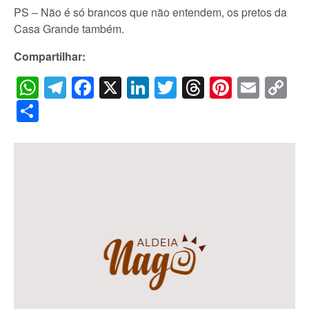
PS – Não é só brancos que não entendem, os pretos da
Casa Grande também.
Compartilhar:
WhatsApp
Telegram
Facebook
X
LinkedIn
Twitter
Threads
Pintere
Emai
C
Li
Share