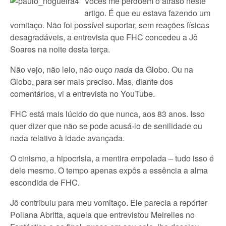
Vocês me perdoem o atraso neste
artigo. É que eu estava fazendo um
vomitaço. Não foi possível suportar, sem reações físicas
desagradáveis, a entrevista que FHC concedeu a Jô
Soares na noite desta terça.
Não vejo, não leio, não ouço
nada
da Globo. Ou na
Globo, para ser mais preciso. Mas, diante dos
comentários, vi a entrevista no YouTube.
FHC está mais lúcido do que nunca, aos 83 anos. Isso
quer dizer que não se pode acusá-lo de senilidade ou
nada relativo à idade avançada.
O cinismo, a hipocrisia, a mentira empolada – tudo isso é
dele mesmo. O tempo apenas expôs a essência a alma
escondida de FHC.
Jô contribuiu para meu vomitaço. Ele parecia a repórter
Poliana Abritta, aquela que entrevistou Meirelles no