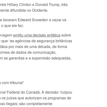
tre Hillary Clinton e Donald Trump, três
ente difundida no Ocidente.
que levaram Edward Snowden a vazar os
o que ele fez.
pionagem
emitiu uma decisão enfática
sobre
u que “as agências de segurança britânicas
adãos por mais de uma década, de forma
 enormes de dados de comunicação,
sem as garantias e a supervisão adequadas,
 com tribunal”
unal Federal do Canadá. A decisão “culpou
m os juízes que autorizam os programas de
enas ilegais; são completamente