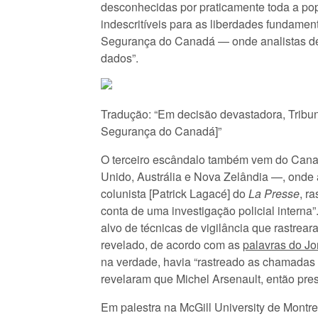
desconhecidas por praticamente toda a p
indescritíveis para as liberdades fundament
Segurança do Canadá — onde analistas de i
dados”.
Tradução: “Em decisão devastadora, Tribun
Segurança do Canadá]”
O terceiro escândalo também vem do Canad
Unido, Austrália e Nova Zelândia —, onde
colunista [Patrick Lagacé] do
La Presse
, r
conta de uma investigação policial interna”.
alvo de técnicas de vigilância que rastrea
revelado, de acordo com as
palavras do Jo
na verdade, havia “rastreado as chamadas 
revelaram que Michel Arsenault, então pre
Em palestra na McGill University de Mont