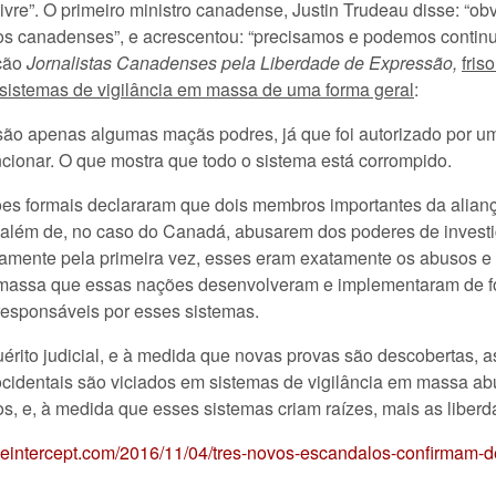
ivre”. O primeiro ministro canadense, Justin Trudeau disse: “o
s canadenses”, e acrescentou: “precisamos e podemos continua
ação
Jornalistas Canadenses pela Liberdade de Expressão,
fris
 sistemas de vigilância em massa de uma forma geral
:
ão apenas algumas maçãs podres, já que foi autorizado por um 
cionar. O que mostra que todo o sistema está corrompido.
ções formais declararam que dois membros importantes da alia
 além de, no caso do Canadá, abusarem dos poderes de investiga
mente pela primeira vez, esses eram exatamente os abusos e c
 massa que essas nações desenvolveram e implementaram de f
esponsáveis por esses sistemas.
uérito judicial, e à medida que novas provas são descobertas,
ocidentais são viciados em sistemas de vigilância em massa ab
ros, e, à medida que esses sistemas criam raízes, mais as libe
/theintercept.com/2016/11/04/tres-novos-escandalos-confirmam-