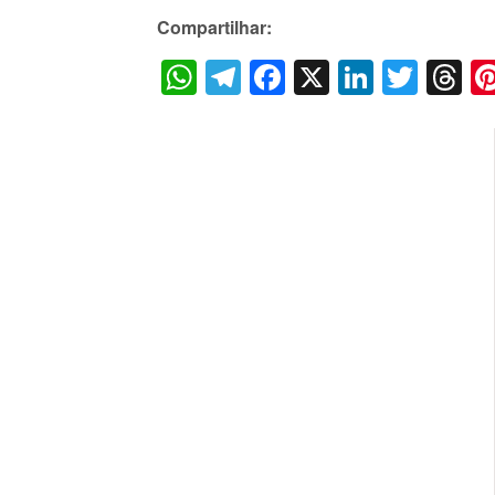
Compartilhar:
WhatsApp
Telegram
Facebook
X
LinkedI
Twitt
T