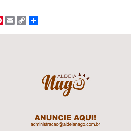
n
er
hreads
Pinterest
Email
Copy
Share
Link