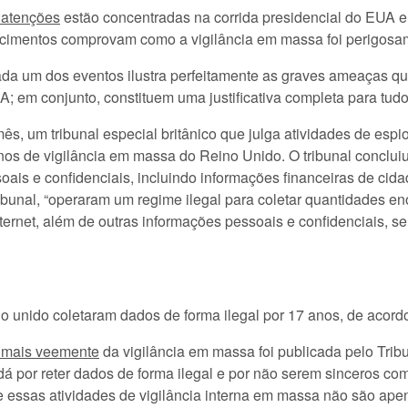
 atenções
estão concentradas na corrida presidencial do EUA en
ecimentos comprovam como a vigilância em massa foi perigosam
cada um dos eventos ilustra perfeitamente as graves ameaças 
 em conjunto, constituem uma justificativa completa para tudo 
s, um tribunal especial britânico que julga atividades de es
nos de vigilância em massa do Reino Unido. O tribunal conclui
is e confidenciais, incluindo informações financeiras de cid
 tribunal, “operaram um regime ilegal para coletar quantidades
internet, além de outras informações pessoais e confidenciais, 
 unido coletaram dados de forma ilegal por 17 anos, de acordo
 mais veemente
da vigilância em massa foi publicada pelo Trib
 por reter dados de forma ilegal e por não serem sinceros co
ue essas atividades de vigilância interna em massa não são ap