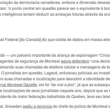
opulação da democracia canadense, embora a dimensão dessas
ais: “o ponto central em questão parece ser o equivalente à bola
nteligência tentam deduzir as ameaças futuras através da aná
al Federal [do Canadá] diz que coleta de dados em massa atrav
á — um parceiro importante da aliança de espionagem “Cinco
 agentes de segurança de Montreal
agora defendem
“uma decis
astreando suas chamadas de telefone celular e mensagens de te
 O jornalista em questão, Lagacé, enfureceu policiais ao investi
ram suas chamadas e localização para descobrir a identidade de
rnal
Montreal Gazette
, ele foi “de mal a pior”, já que as subse
e localizações de seus jornalistas naquele ano, depois que a
sidente da maior federação trabalhista do Quebec, teve seu tel
real, Snowden
pediu a renúncia
do chefe de polícia de Montreal