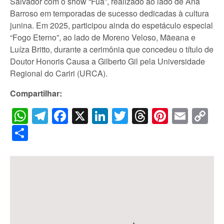
Salvador com o show “Fuá”, realizado ao lado de Ana
Barroso em temporadas de sucesso dedicadas à cultura
junina. Em 2025, participou ainda do espetáculo especial
“Fogo Eterno”, ao lado de Moreno Veloso, Mãeana e
Luíza Britto, durante a cerimônia que concedeu o título de
Doutor Honoris Causa a Gilberto Gil pela Universidade
Regional do Cariri (URCA).
Compartilhar:
WhatsApp
Telegram
Facebook
X
LinkedIn
Twitter
Threads
Pintere
Emai
C
Li
Share