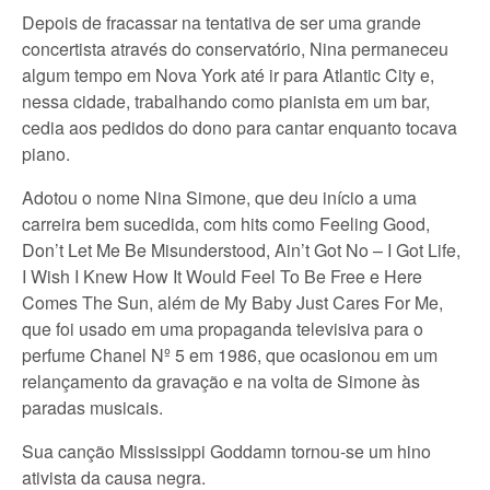
Depois de fracassar na tentativa de ser uma grande
concertista através do conservatório, Nina permaneceu
algum tempo em Nova York até ir para Atlantic City e,
nessa cidade, trabalhando como pianista em um bar,
cedia aos pedidos do dono para cantar enquanto tocava
piano.
Adotou o nome Nina Simone, que deu início a uma
carreira bem sucedida, com hits como Feeling Good,
Don’t Let Me Be Misunderstood, Ain’t Got No – I Got Life,
I Wish I Knew How It Would Feel To Be Free e Here
Comes The Sun, além de My Baby Just Cares For Me,
que foi usado em uma propaganda televisiva para o
perfume Chanel Nº 5 em 1986, que ocasionou em um
relançamento da gravação e na volta de Simone às
paradas musicais.
Sua canção Mississippi Goddamn tornou-se um hino
ativista da causa negra.