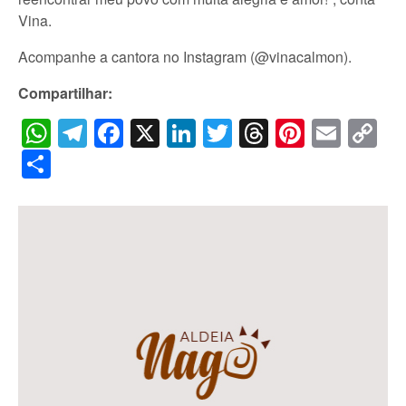
Vina.
Acompanhe a cantora no Instagram (@vinacalmon).
Compartilhar:
WhatsApp
Telegram
Facebook
X
LinkedIn
Twitter
Threads
Pintere
Emai
C
Li
Share