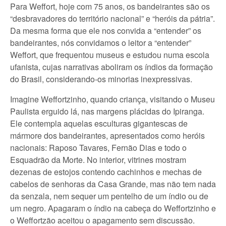
Para Weffort, hoje com 75 anos, os bandeirantes são os
“desbravadores do território nacional” e “heróis da pátria”.
Da mesma forma que ele nos convida a “entender” os
bandeirantes, nós convidamos o leitor a “entender”
Weffort, que frequentou museus e estudou numa escola
ufanista, cujas narrativas aboliram os índios da formação
do Brasil, considerando-os minorias inexpressivas.
Imagine Weffortzinho, quando criança, visitando o Museu
Paulista erguido lá, nas margens plácidas do Ipiranga.
Ele contempla aquelas esculturas gigantescas de
mármore dos bandeirantes, apresentados como heróis
nacionais: Raposo Tavares, Fernão Dias e todo o
Esquadrão da Morte. No interior, vitrines mostram
dezenas de estojos contendo cachinhos e mechas de
cabelos de senhoras da Casa Grande, mas não tem nada
da senzala, nem sequer um pentelho de um índio ou de
um negro. Apagaram o índio na cabeça do Weffortzinho e
o Weffortzão aceitou o apagamento sem discussão.