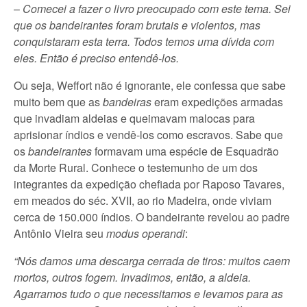
–
Comecei a fazer o livro preocupado com este tema. Sei
que os bandeirantes foram brutais e violentos, mas
conquistaram esta terra. Todos temos uma dívida com
eles. Então é preciso entendê-los.
Ou seja, Weffort não é ignorante, ele confessa que sabe
muito bem que as
bandeiras
eram expedições armadas
que invadiam aldeias e queimavam malocas para
aprisionar índios e vendê-los como escravos. Sabe que
os
bandeirantes
formavam uma espécie de Esquadrão
da Morte Rural. Conhece o testemunho de um dos
integrantes da expedição chefiada por Raposo Tavares,
em meados do séc. XVII, ao rio Madeira, onde viviam
cerca de 150.000 índios. O bandeirante revelou ao padre
Antônio Vieira seu
modus operandi
:
“Nós damos uma descarga cerrada de tiros: muitos caem
mortos, outros fogem. Invadimos, então, a aldeia.
Agarramos tudo o que necessitamos e levamos para as