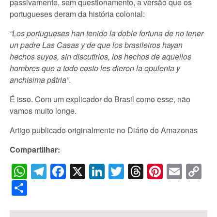
passivamente, sem questionamento, a versão que os
portugueses deram da história colonial:
“Los portugueses han tenido la doble fortuna de no tener
un padre Las Casas y de que los brasileiros hayan
hechos suyos, sin discutirlos, los hechos de aquellos
hombres que a todo costo les dieron la opulenta y
anchisima pátria”
.
É isso. Com um explicador do Brasil como esse, não
vamos muito longe.
Artigo publicado originalmente no Diário do Amazonas
Compartilhar:
WhatsApp
Telegram
Facebook
X
LinkedIn
Twitter
Threads
Pintere
Emai
C
Li
Share