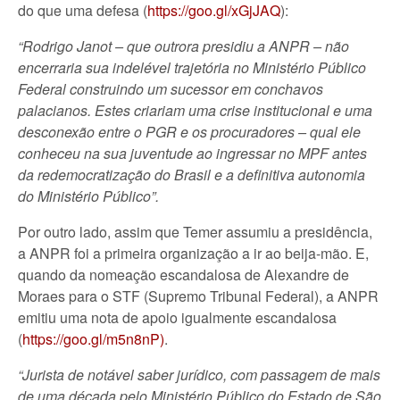
do que uma defesa (
https://goo.gl/xGjJAQ
):
“Rodrigo Janot – que outrora presidiu a ANPR – não
encerraria sua indelével trajetória no Ministério Público
Federal construindo um sucessor em conchavos
palacianos. Estes criariam uma crise institucional e uma
desconexão entre o PGR e os procuradores – qual ele
conheceu na sua juventude ao ingressar no MPF antes
da redemocratização do Brasil e a definitiva autonomia
do Ministério Público”.
Por outro lado, assim que Temer assumiu a presidência,
a ANPR foi a primeira organização a ir ao beija-mão. E,
quando da nomeação escandalosa de Alexandre de
Moraes para o STF (Supremo Tribunal Federal), a ANPR
emitiu uma nota de apoio igualmente escandalosa
(
https://goo.gl/m5n8nP)
.
“Jurista de notável saber jurídico, com passagem de mais
de uma década pelo Ministério Público do Estado de São