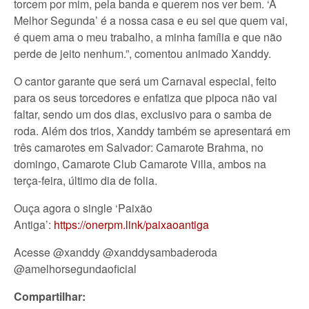
torcem por mim, pela banda e querem nos ver bem. ‘A
Melhor Segunda’ é a nossa casa e eu sei que quem vai,
é quem ama o meu trabalho, a minha família e que não
perde de jeito nenhum.”, comentou animado Xanddy.
O cantor garante que será um Carnaval especial, feito
para os seus torcedores e enfatiza que pipoca não vai
faltar, sendo um dos dias, exclusivo para o samba de
roda. Além dos trios, Xanddy também se apresentará em
três camarotes em Salvador: Camarote Brahma, no
domingo, Camarote Club Camarote Villa, ambos na
terça-feira, último dia de folia.
Ouça agora o single ‘Paixão
Antiga’:
https://onerpm.link/paixaoantiga
Acesse @xanddy @xanddysambaderoda
@amelhorsegundaoficial
Compartilhar: