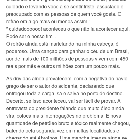
cuidado e levando você a se sentir triste, assustado e
preocupado com as pessoas de quem você gosta. O
refrão era algo mais ou menos assim :
” cuidadoooooo! aconteceu o que não ia acontecer aqui.
Pode ser o nosso fim” .
O refrão ainda está martelando na minha cabeça, é
poderoso. Uma canção para ganhar o céu de um Brasil,
aonde mais de 100 milhões de pessoas vivem com 450
reais por mês e outros milhões com um pouco mais.
As dúvidas ainda prevalecem, com a negativa do navio
grego de ser o autor do acidente, declarando que
entregou toda a carga, sã e salva no porto de destino.
Decerto, se isso aconteceu, vai ser fácil de provar. A
entrevista do presidente falando que muito óleo ainda
virá, coloca mais interrogações no problema. E nova
quantidade de petróleo bruto e tóxico realmente chegou,
batendo pela segunda vez em muitas localidades e
chegando até Abrolhos. Uma mancha imensa ainda se