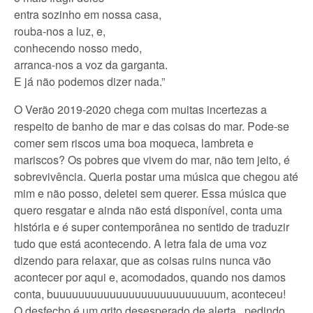
entra sozinho em nossa casa,
rouba-nos a luz, e,
conhecendo nosso medo,
arranca-nos a voz da garganta.
E já não podemos dizer nada.”
O Verão 2019-2020 chega com muitas incertezas a
respeito de banho de mar e das coisas do mar. Pode-se
comer sem riscos uma boa moqueca, lambreta e
mariscos? Os pobres que vivem do mar, não tem jeito, é
sobrevivência. Queria postar uma música que chegou até
mim e não posso, deletei sem querer. Essa música que
quero resgatar e ainda não está disponível, conta uma
história e é super contemporânea no sentido de traduzir
tudo que está acontecendo. A letra fala de uma voz
dizendo para relaxar, que as coisas ruins nunca vão
acontecer por aqui e, acomodados, quando nos damos
conta, buuuuuuuuuuuuuuuuuuuuuuuuuum, aconteceu!
O desfecho é um grito desesperado de alerta , pedindo