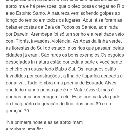
aproxima e há previsões, que o óleo possa chegar ao Rio
e ao Espírito Santo. A natureza vem sofrendo golpes ao
longo do tempo em todos os lugares. Aqui lá se foram as
belas encostas da Baía de Todos os Santos, admirada
por Darwin. Arembepe foi só um sonho e a realidade veio
com Tibrás, invasões, violência. As Apas da linha verde,
as florestas do Sul do estado, e os rios que passam pelas
cidades já eram. São raros os bons exemplos.Os esgotos
despejados in natura estão por toda a parte e você sente
o cheiro em quase todo Baixo Sul. Os mangues estão
invadidos por construções , a ilha de Itaparica acabada e
por aí vai. Tudo lembra uma poema de Eduardo Alves,
que todo mundo pensa que é de Maiakóvsvki, mas é
apenas uma homenagem a ele. Esse poema fazia parte
do imaginário da geração do final dos anos 60 e da
geração 70.
“Na primeira noite eles se aproximam
e roubam uma flor